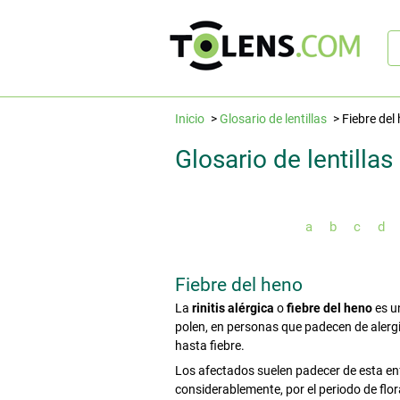
B
rá
Inicio
Glosario de lentillas
Fiebre del
Glosario de lentillas
a
b
c
d
Fiebre del heno
La
rinitis alérgica
o
fiebre del heno
es u
polen, en personas que padecen de alergi
hasta fiebre.
Los afectados suelen padecer de esta en
considerablemente, por el periodo de flo