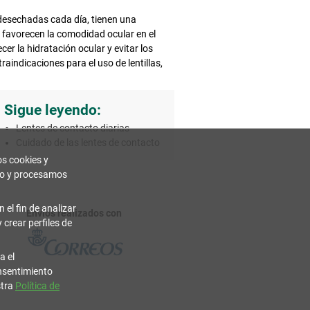
r desechadas cada día, tienen una
 favorecen la comodidad ocular en el
r la hidratación ocular y evitar los
aindicaciones para el uso de lentillas,
Sigue leyendo:
Lentes de contacto diarias
Cuidado de las lentes de contacto
os cookies y
ivo y procesamos
 el fin de analizar
Envíos realizados con
 crear perfiles de
a el
onsentimiento
stra
Política de