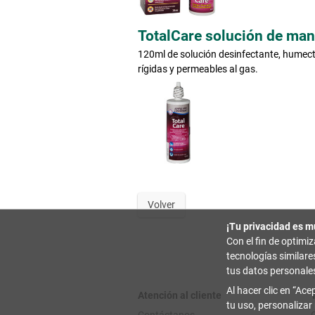
TotalCare solución de ma
120ml de solución desinfectante, humecta
rígidas y permeables al gas.
Volver
¡Tu privacidad es m
Con el fin de optimi
tecnologías similar
tus datos personale
Al hacer clic en
Acep
Atención al cliente
tu uso, personalizar
Contáctanos