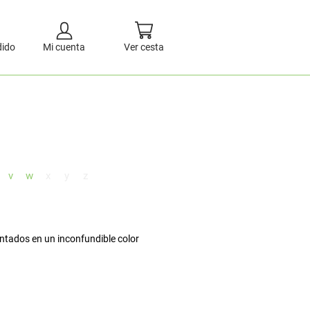
dido
Mi cuenta
Ver cesta
v
w
x
y
z
entados en un inconfundible color