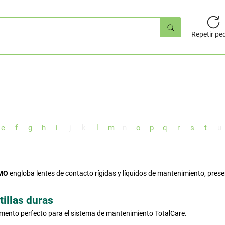
úsqueda
pida
Repetir pe
e
f
g
h
i
j
k
l
m
n
o
p
q
r
s
t
u
AMO
engloba lentes de contacto rígidas y líquidos de mantenimiento, pres
tillas duras
lemento perfecto para el sistema de mantenimiento TotalCare.