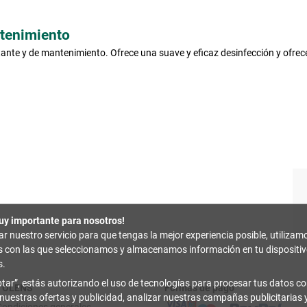
ntenimiento
nte y de mantenimiento. Ofrece una suave y eficaz desinfección y ofrece 
uy importante para nosotros!
zar nuestro servicio para que tengas la mejor experiencia posible, utilizam
es con las que seleccionamos y almacenamos información en tu disposit
s.
tar
, estás autorizando el uso de tecnologías para procesar tus datos con
TOLENS
Formas de pago
 nuestras ofertas y publicidad, analizar nuestras campañas publicitarias y
Condiciones generales