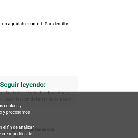
un agradable confort. Para lentillas
Seguir leyendo:
Cuidado de las lentes de contacto
Desinfección de lentes de contacto
os cookies y
ivo y procesamos
 el fin de analizar
Envíos realizados con
 crear perfiles de