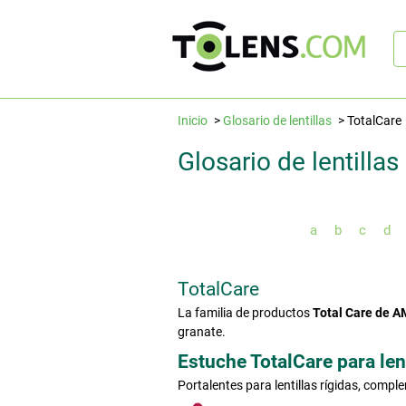
B
rá
Inicio
Glosario de lentillas
TotalCare
Glosario de lentillas
a
b
c
d
TotalCare
La familia de productos
Total Care de 
granate.
Estuche TotalCare para len
Portalentes para lentillas rígidas, comp