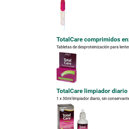
TotalCare comprimidos en
Tabletas de desproteinización para lente
TotalCare limpiador diario
1 x 30ml limpiador diario, sin conservant