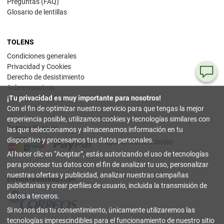
Preguntas (FAQ)
Glosario de lentillas
TOLENS
Condiciones generales
Privacidad y Cookies
¿T
Derecho de desistimiento
Sobre nosotros
al
¡Tu privacidad es muy importante para nosotros!
Configuración de privacidad
pr
Con el fin de optimizar nuestro servicio para que tengas la mejor
experiencia posible, utilizamos cookies y tecnologías similares con
Formas de pago
90
las que seleccionamos y almacenamos información en tu
80
dispositivo y procesamos tus datos personales.
Pago contrarreembolso
32
Al hacer clic en
Aceptar
, estás autorizando el uso de tecnologías
(lun
a
para procesar tus datos con el fin de analizar tu uso, personalizar
vier
nuestras ofertas y publicidad, analizar nuestras campañas
9-18
Envíos realizados con
hor
publicitarias y crear perfiles de usuario, incluida la transmisión de
datos a terceros.
in
Si no nos das tu consentimiento, únicamente utilizaremos las
tecnologías imprescindibles para el funcionamiento de nuestro sitio