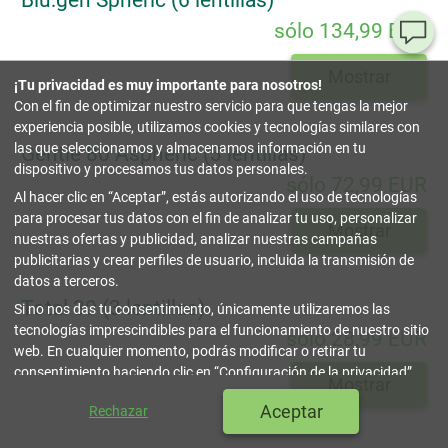
Blu:gen Spheric (6 lentillas)
sólo 134,99 EUR
¿T
al
Mostrar
¡Tu privacidad es muy importante para nosotros!
pr
Con el fin de optimizar nuestro servicio para que tengas la mejor
experiencia posible, utilizamos cookies y tecnologías similares con
90
las que seleccionamos y almacenamos información en tu
Gentle 80 Aspheric (3 lentillas)
80
dispositivo y procesamos tus datos personales.
sólo 72,99 EUR
32
Al hacer clic en
Aceptar
, estás autorizando el uso de tecnologías
(lun
a
para procesar tus datos con el fin de analizar tu uso, personalizar
vier
Mostrar
nuestras ofertas y publicidad, analizar nuestras campañas
9-18
hor
publicitarias y crear perfiles de usuario, incluida la transmisión de
datos a terceros.
in
Total 30 (3 lentillas)
Si no nos das tu consentimiento, únicamente utilizaremos las
tecnologías imprescindibles para el funcionamiento de nuestro sitio
sólo 28,99 EUR
Co
web. En cualquier momento, podrás modificar o retirar tu
Onl
consentimiento haciendo clic en
Configuración de la privacidad
.
Mostrar
Puedes encontrar más información en nuestra
Política de
cerrar
Aceptar
Rechazar
Privacidad y Cookies
.