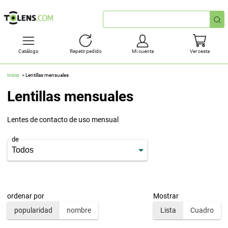
Búsqueda
rápida
Catálogo
Repetir pedido
Mi cuenta
Ver cesta
Inicio
Lentillas mensuales
Lentillas mensuales
Lentes de contacto de uso mensual
de
ordenar por
Mostrar
popularidad
nombre
Lista
Cuadro