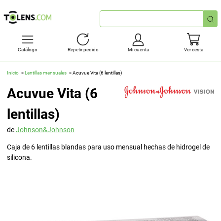
Búsqueda
rápida
Catálogo
Repetir pedido
Mi cuenta
Ver cesta
Inicio
Lentillas mensuales
Acuvue Vita (6 lentillas)
Acuvue Vita (6
lentillas)
de
Johnson&Johnson
Caja de 6 lentillas blandas para uso mensual hechas de hidrogel de
silicona.