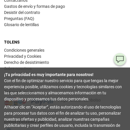
Contáctanos
Gastos de envío y formas de pago
Desistir del contrato
Preguntas (FAQ)
Glosario de lentillas
TOLENS
Condiciones generales
Privacidad y Cookies
¿T
Derecho de desistimiento
Sobre nosotros
al
¡Tu privacidad es muy importante para nosotros!
Configuración de privacidad
pr
Con el fin de optimizar nuestro servicio para que tengas la mejor
experiencia posible, utilizamos cookies y tecnologías similares con
Formas de pago
90
las que seleccionamos y almacenamos información en tu
80
dispositivo y procesamos tus datos personales.
Pago contrarreembolso
32
Al hacer clic en
Aceptar
, estás autorizando el uso de tecnologías
(lun
a
para procesar tus datos con el fin de analizar tu uso, personalizar
vier
nuestras ofertas y publicidad, analizar nuestras campañas
9-18
Envíos realizados con
hor
publicitarias y crear perfiles de usuario, incluida la transmisión de