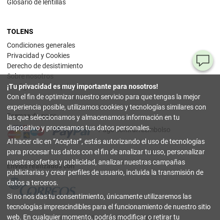
Glosario de lentillas
TOLENS
Condiciones generales
Privacidad y Cookies
¿T
Derecho de desistimiento
Sobre nosotros
al
¡Tu privacidad es muy importante para nosotros!
Configuración de privacidad
pr
Con el fin de optimizar nuestro servicio para que tengas la mejor
experiencia posible, utilizamos cookies y tecnologías similares con
Formas de pago
90
las que seleccionamos y almacenamos información en tu
80
dispositivo y procesamos tus datos personales.
Pago contrarreembolso
32
Al hacer clic en
Aceptar
, estás autorizando el uso de tecnologías
(lun
a
para procesar tus datos con el fin de analizar tu uso, personalizar
vier
nuestras ofertas y publicidad, analizar nuestras campañas
9-18
Envíos realizados con
hor
publicitarias y crear perfiles de usuario, incluida la transmisión de
datos a terceros.
in
Si no nos das tu consentimiento, únicamente utilizaremos las
tecnologías imprescindibles para el funcionamiento de nuestro sitio
Co
web. En cualquier momento, podrás modificar o retirar tu
© 2003-2026 TOLENS.COM.