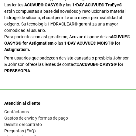
Las lentes
ACUVUE® OASYS®
y las
1•DAY ACUVUE® TruEye®
están compuestas a base del novedoso y revolucionario material
hidrogel de silicona, el cual permite una mayor permeabilidad al
oxígeno. Su tecnología HYDRACLEAR® garantiza una mayor
comodidad al usuario.
Para pacientes con astigmatismo, Acuvue dispone de las
ACUVUE®
OASYS® for Astigmatism
o las
1•DAY ACUVUE® MOIST® for
Astigmatism.
Para usuarios que padezcan de vista cansada o presbicia Johnson
& Johnson ofrece las lentes de contacto
ACUVUE® OASYS® for
PRESBYOPIA
.
Atención al cliente
Contáctanos
Gastos de envío y formas de pago
Desistir del contrato
Preguntas (FAQ)