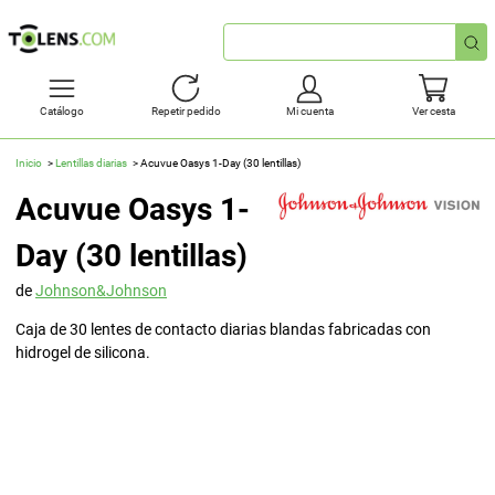
Búsqueda
rápida
Catálogo
Repetir pedido
Mi cuenta
Ver cesta
Inicio
Lentillas diarias
Acuvue Oasys 1-Day (30 lentillas)
Acuvue Oasys 1-
Day (30 lentillas)
de
Johnson&Johnson
Caja de 30 lentes de contacto diarias blandas fabricadas con
hidrogel de silicona.