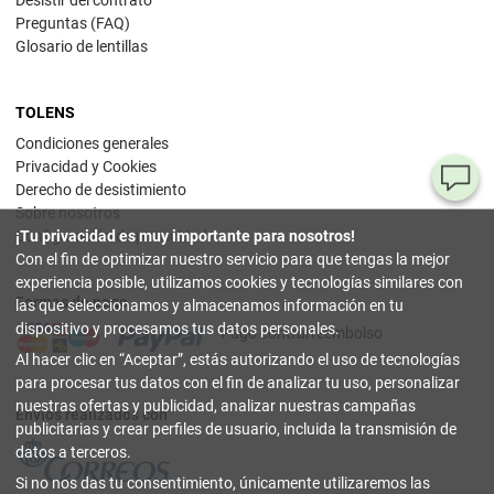
Preguntas (FAQ)
Glosario de lentillas
TOLENS
Condiciones generales
Privacidad y Cookies
¿T
Derecho de desistimiento
Sobre nosotros
al
Configuración de privacidad
¡Tu privacidad es muy importante para nosotros!
pr
Con el fin de optimizar nuestro servicio para que tengas la mejor
experiencia posible, utilizamos cookies y tecnologías similares con
Formas de pago
90
las que seleccionamos y almacenamos información en tu
80
dispositivo y procesamos tus datos personales.
Pago contrarreembolso
32
Al hacer clic en
Aceptar
, estás autorizando el uso de tecnologías
(lun
a
para procesar tus datos con el fin de analizar tu uso, personalizar
vier
nuestras ofertas y publicidad, analizar nuestras campañas
9-18
Envíos realizados con
hor
publicitarias y crear perfiles de usuario, incluida la transmisión de
datos a terceros.
in
Si no nos das tu consentimiento, únicamente utilizaremos las