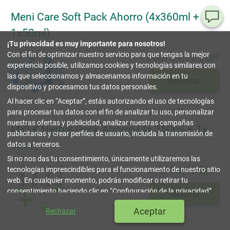
Meni Care Soft Pack Ahorro (4x360ml +
¿T
1x50ml)
al
¡Tu privacidad es muy importante para nosotros!
pr
Con el fin de optimizar nuestro servicio para que tengas la mejor
sólo 39,95 EUR
experiencia posible, utilizamos cookies y tecnologías similares con
90
las que seleccionamos y almacenamos información en tu
Mostrar
80
dispositivo y procesamos tus datos personales.
32
Al hacer clic en
Aceptar
, estás autorizando el uso de tecnologías
(lun
a
para procesar tus datos con el fin de analizar tu uso, personalizar
vier
nuestras ofertas y publicidad, analizar nuestras campañas
9-18
MYLK Herbal Pack Ahorro (4x 350ml + 1x
hor
publicitarias y crear perfiles de usuario, incluida la transmisión de
60ml)
datos a terceros.
in
Si no nos das tu consentimiento, únicamente utilizaremos las
sólo 38,99 EUR
tecnologías imprescindibles para el funcionamiento de nuestro sitio
Co
web. En cualquier momento, podrás modificar o retirar tu
Onl
consentimiento haciendo clic en
Configuración de la privacidad
.
Mostrar
Puedes encontrar más información en nuestra
Política de
cerrar
Aceptar
Rechazar
Privacidad y Cookies
.