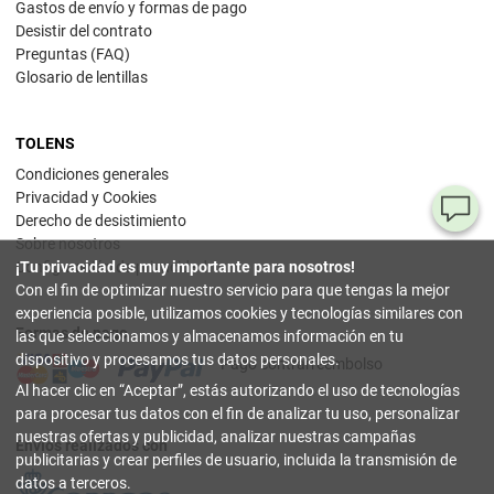
Gastos de envío y formas de pago
Desistir del contrato
Preguntas (FAQ)
Glosario de lentillas
TOLENS
Condiciones generales
Privacidad y Cookies
¿T
Derecho de desistimiento
Sobre nosotros
al
Configuración de privacidad
¡Tu privacidad es muy importante para nosotros!
pr
Con el fin de optimizar nuestro servicio para que tengas la mejor
experiencia posible, utilizamos cookies y tecnologías similares con
Formas de pago
90
las que seleccionamos y almacenamos información en tu
80
dispositivo y procesamos tus datos personales.
Pago contrarreembolso
32
Al hacer clic en
Aceptar
, estás autorizando el uso de tecnologías
(lun
a
para procesar tus datos con el fin de analizar tu uso, personalizar
vier
nuestras ofertas y publicidad, analizar nuestras campañas
9-18
Envíos realizados con
hor
publicitarias y crear perfiles de usuario, incluida la transmisión de
datos a terceros.