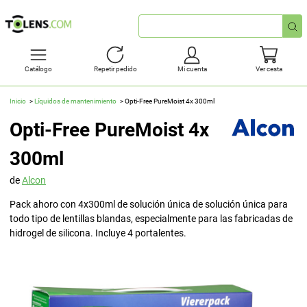
Búsqueda
rápida
Catálogo
Repetir pedido
Mi cuenta
Ver cesta
Inicio
Líquidos de mantenimiento
Opti-Free PureMoist 4x 300ml
Opti-Free PureMoist 4x
300ml
de
Alcon
Pack ahoro con 4x300ml de solución única de solución única para
todo tipo de lentillas blandas, especialmente para las fabricadas de
hidrogel de silicona. Incluye 4 portalentes.