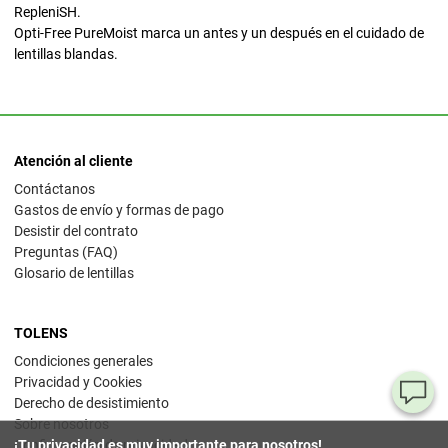
RepleniSH.
Opti-Free PureMoist marca un antes y un después en el cuidado de
lentillas blandas.
Atención al cliente
Contáctanos
Gastos de envío y formas de pago
Desistir del contrato
Preguntas (FAQ)
Glosario de lentillas
TOLENS
Condiciones generales
Privacidad y Cookies
¿T
Derecho de desistimiento
Sobre nosotros
al
Configuración de privacidad
¡Tu privacidad es muy importante para nosotros!