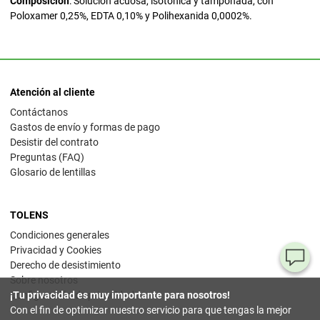
Composición
: Solución acuosa, isotónica y tamponada, con
Poloxamer 0,25%, EDTA 0,10% y Polihexanida 0,0002%.
Atención al cliente
Contáctanos
Gastos de envío y formas de pago
Desistir del contrato
Preguntas (FAQ)
Glosario de lentillas
TOLENS
Condiciones generales
Privacidad y Cookies
¿T
Derecho de desistimiento
Sobre nosotros
al
Configuración de privacidad
¡Tu privacidad es muy importante para nosotros!
pr
Con el fin de optimizar nuestro servicio para que tengas la mejor