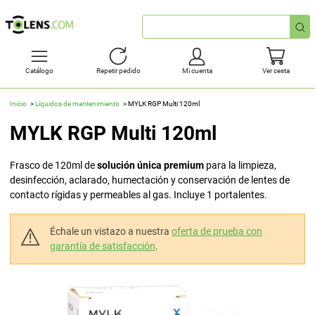
Búsqueda
rápida
Catálogo
Repetir pedido
Mi cuenta
Ver cesta
Inicio
Líquidos de mantenimiento
MYLK RGP Multi 120ml
MYLK RGP Multi 120ml
Frasco de 120ml de
solución única premium
para la limpieza,
desinfección, aclarado, humectación y conservación de lentes de
contacto rígidas y permeables al gas. Incluye 1 portalentes.
Échale un vistazo a nuestra
oferta de prueba con
garantía de satisfacción
.