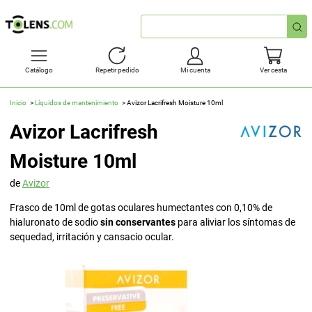
Búsqueda
rápida
Catálogo
Repetir pedido
Mi cuenta
Ver cesta
Inicio
Líquidos de mantenimiento
Avizor Lacrifresh Moisture 10ml
Avizor Lacrifresh
Moisture 10ml
de
Avizor
Frasco de 10ml de gotas oculares humectantes con 0,10% de
hialuronato de sodio
sin conservantes
para aliviar los síntomas de
sequedad, irritación y cansacio ocular.