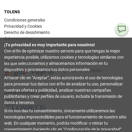
TOLENS
Condiciones generales
Privacidad y Cookies
¿T
Derecho de desistimiento
Sobre nosotros
al
¡Tu privacidad es muy importante para nosotros!
Configuración de privacidad
pr
Con el fin de optimizar nuestro servicio para que tengas la mejor
experiencia posible, utilizamos cookies y tecnologías similares con
Formas de pago
90
las que seleccionamos y almacenamos información en tu
80
dispositivo y procesamos tus datos personales.
Pago contrarreembolso
32
Al hacer clic en
Aceptar
, estás autorizando el uso de tecnologías
(lun
a
para procesar tus datos con el fin de analizar tu uso, personalizar
vier
nuestras ofertas y publicidad, analizar nuestras campañas
9-18
Envíos realizados con
hor
publicitarias y crear perfiles de usuario, incluida la transmisión de
datos a terceros.
in
Si no nos das tu consentimiento, únicamente utilizaremos las
tecnologías imprescindibles para el funcionamiento de nuestro sitio
Co
web. En cualquier momento, podrás modificar o retirar tu
© 2003-2026 TOLENS.COM.
Onl
consentimiento haciendo clic en
Configuración de la privacidad
.