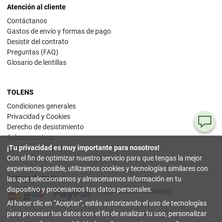
Atención al cliente
Contáctanos
Gastos de envío y formas de pago
Desistir del contrato
Preguntas (FAQ)
Glosario de lentillas
TOLENS
Condiciones generales
Privacidad y Cookies
¿T
Derecho de desistimiento
Sobre nosotros
al
¡Tu privacidad es muy importante para nosotros!
Configuración de privacidad
pr
Con el fin de optimizar nuestro servicio para que tengas la mejor
experiencia posible, utilizamos cookies y tecnologías similares con
Formas de pago
90
las que seleccionamos y almacenamos información en tu
80
dispositivo y procesamos tus datos personales.
Pago contrarreembolso
32
Al hacer clic en
Aceptar
, estás autorizando el uso de tecnologías
(lun
a
para procesar tus datos con el fin de analizar tu uso, personalizar
vier