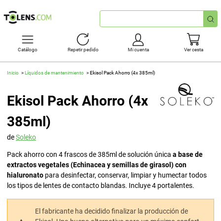
Búsqueda
rápida
Catálogo
Repetir pedido
Mi cuenta
Ver cesta
Inicio
Líquidos de mantenimiento
Ekisol Pack Ahorro (4x 385ml)
Ekisol Pack Ahorro (4x
385ml)
de
Soleko
Pack ahorro con 4 frascos de 385ml de solución única
a base de
extractos vegetales (Echinacea y semillas de girasol) con
hialuronato
para desinfectar, conservar, limpiar y humectar todos
los tipos de lentes de contacto blandas. Incluye 4 portalentes.
El fabricante ha decidido finalizar la producción de