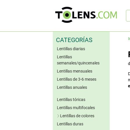
B
rá
I
CATEGORÍAS
Lentillas diarias
Lentillas
semanales/quincenales
Lentillas mensuales
D
Lentillas de 3-6 meses
m
e
Lentillas anuales
Lentillas tóricas
Lentillas multifocales
Lentillas de colores
Lentillas duras
Lentillas azules