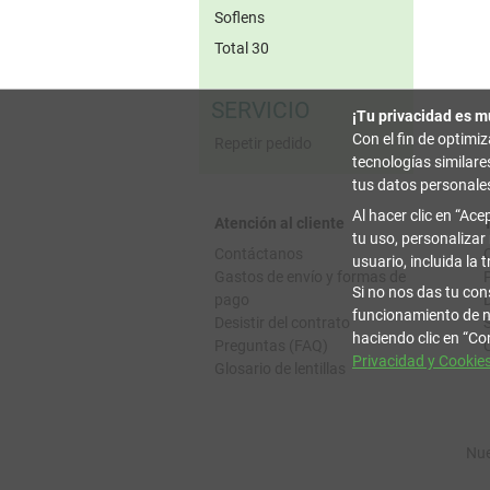
Soflens
Total 30
SERVICIO
¡Tu privacidad es m
Con el fin de optimi
Repetir pedido
tecnologías similar
tus datos personale
Al hacer clic en
Acep
Atención al cliente
tu uso, personalizar
Contáctanos
usuario, incluida la 
Gastos de envío y formas de
Si no nos das tu con
pago
funcionamiento de n
Desistir del contrato
haciendo clic en
Con
Preguntas (FAQ)
Privacidad y Cookie
Glosario de lentillas
Nue