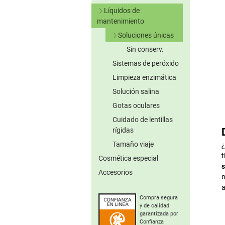
Lentillas verdes
Líquidos de
Lentillas grises
mantenimiento
Lentillas marrones
Soluciones únicas
Otros colores
Sin conserv.
Lentillas tóricas de
Sistemas de peróxido
colores
Limpieza enzimática
Solución salina
Gotas oculares
Cuidado de lentillas
rígidas
Tamaño viaje
¿
t
Cosmética especial
s
Accesorios
n
a
Compra segura
y de calidad
garantizada por
Confianza