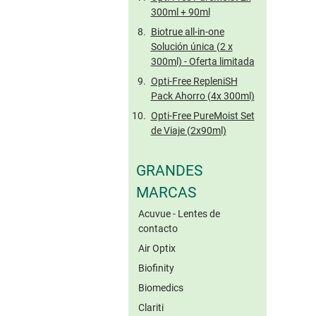
300ml + 90ml
Biotrue all-in-one
Solución única (2 x
300ml) - Oferta limitada
Opti-Free RepleniSH
Pack Ahorro (4x 300ml)
Opti-Free PureMoist Set
de Viaje (2x90ml)
GRANDES
MARCAS
Acuvue - Lentes de
contacto
Air Optix
Biofinity
Biomedics
Clariti