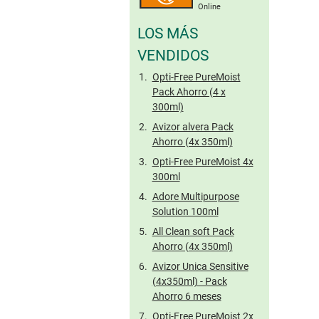
Online
LOS MÁS
VENDIDOS
Opti-Free PureMoist
Pack Ahorro (4 x
300ml)
Avizor alvera Pack
Ahorro (4x 350ml)
Opti-Free PureMoist 4x
300ml
Adore Multipurpose
Solution 100ml
All Clean soft Pack
Ahorro (4x 350ml)
Avizor Unica Sensitive
(4x350ml) - Pack
Ahorro 6 meses
Opti-Free PureMoist 2x