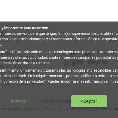
uy importante para nosotros!
zar nuestro servicio para que tengas la mejor experiencia posible, utilizam
es con las que seleccionamos y almacenamos información en tu disposit
s.
tar
, estás autorizando el uso de tecnologías para procesar tus datos con
TOLENS
Formas de pago
 nuestras ofertas y publicidad, analizar nuestras campañas publicitarias y
Condiciones generales
transmisión de datos a terceros.
Privacidad y Cookies
sentimiento, únicamente utilizaremos las tecnologías imprescindibles par
Pago contrarreembolso
Derecho de desistimiento
uestro sitio web. En cualquier momento, podrás modificar o retirar tu c
Sobre nosotros
figuración de la privacidad
. Puedes encontrar más información en nue
Configuración de privacidad
s
.
Aceptar
Rechazar
© 2003-2026 TOLENS.COM.
stras tiendas internacionales:
VOLENS.DE
,
VOLENS.IT
y
VOLENS.PT
|
Ín