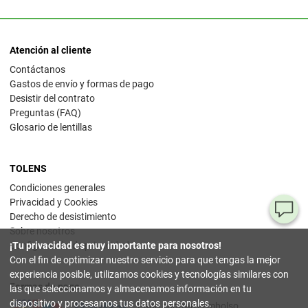
Atención al cliente
Contáctanos
Gastos de envío y formas de pago
Desistir del contrato
Preguntas (FAQ)
Glosario de lentillas
TOLENS
Condiciones generales
Privacidad y Cookies
¿T
Derecho de desistimiento
Sobre nosotros
al
Configuración de privacidad
¡Tu privacidad es muy importante para nosotros!
pr
Con el fin de optimizar nuestro servicio para que tengas la mejor
experiencia posible, utilizamos cookies y tecnologías similares con
Formas de pago
90
las que seleccionamos y almacenamos información en tu
80
dispositivo y procesamos tus datos personales.
Pago contrarreembolso