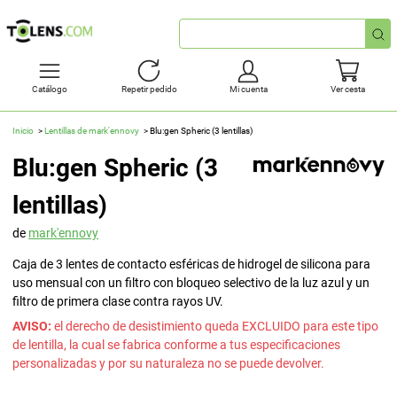
Búsqueda
rápida
Catálogo
Repetir pedido
Mi cuenta
Ver cesta
Inicio
Lentillas de mark'ennovy
Blu:gen Spheric (3 lentillas)
Blu:gen Spheric (3
lentillas)
de
mark'ennovy
Caja de 3 lentes de contacto esféricas de hidrogel de silicona para
uso mensual con un filtro con bloqueo selectivo de la luz azul y un
filtro de primera clase contra rayos UV.
AVISO:
el derecho de desistimiento queda EXCLUIDO para este tipo
de lentilla, la cual se fabrica conforme a tus especificaciones
personalizadas y por su naturaleza no se puede devolver.