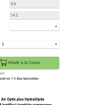
Añadir a la Cesta
ad:
acén en 1-3 días laborables
 Air Optix plus HydraGlyde
(3 lentillas) también compraron: