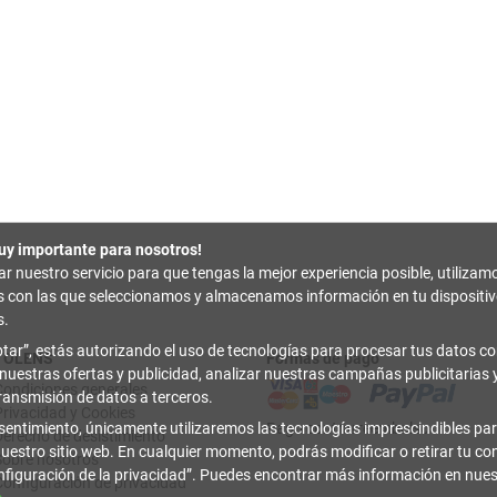
uy importante para nosotros!
zar nuestro servicio para que tengas la mejor experiencia posible, utilizam
es con las que seleccionamos y almacenamos información en tu disposit
s.
tar
, estás autorizando el uso de tecnologías para procesar tus datos con
TOLENS
Formas de pago
 nuestras ofertas y publicidad, analizar nuestras campañas publicitarias y
Condiciones generales
transmisión de datos a terceros.
Privacidad y Cookies
sentimiento, únicamente utilizaremos las tecnologías imprescindibles par
Pago contrarreembolso
Derecho de desistimiento
uestro sitio web. En cualquier momento, podrás modificar o retirar tu c
Sobre nosotros
figuración de la privacidad
. Puedes encontrar más información en nue
Configuración de privacidad