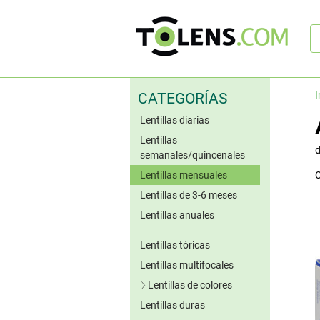
B
rá
I
CATEGORÍAS
Lentillas diarias
Lentillas
semanales/quincenales
Lentillas mensuales
C
Lentillas de 3-6 meses
Lentillas anuales
Lentillas tóricas
Lentillas multifocales
Lentillas de colores
Lentillas duras
Lentillas azules