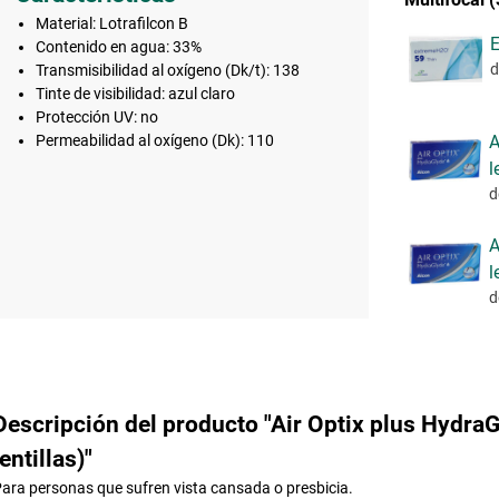
Material: Lotrafilcon B
E
Contenido en agua: 33%
d
Transmisibilidad al oxígeno (Dk/t): 138
Tinte de visibilidad: azul claro
Protección UV: no
A
Permeabilidad al oxígeno (Dk): 110
l
d
A
l
d
Descripción del producto "Air Optix plus HydraG
lentillas)"
ara personas que sufren vista cansada o presbicia.