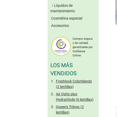
Lentillas verdes
Líquidos de
Lentillas grises
mantenimiento
Lentillas marrones
Cosmética especial
Soluciones únicas
Otros colores
Accesorios
Sistemas de peróxido
Sin conserv.
Lentillas tóricas de
Limpieza enzimática
colores
Compra segura
Solución salina
y de calidad
Gotas oculares
garantizada por
Confianza
Cuidado de lentillas
Online
rígidas
LOS MÁS
Tamaño viaje
VENDIDOS
Freshlook Colorblends
(2 lentillas)
Air Optix plus
HydraGlyde (6 lentillas)
Queen's Trilogy (2
lentillas)