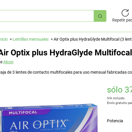
úsqueda
pida
Repetir pe
nicio
Lentillas mensuales
Air Optix plus HydraGlyde Multifocal (3 lenti
Air Optix plus HydraGlyde Multifocal 
de
Alcon
aja de 3 lentes de contacto multifocales para uso mensual fabricadas con
sólo 3
IVA incluido.
Envío gratuito pa
Potencia