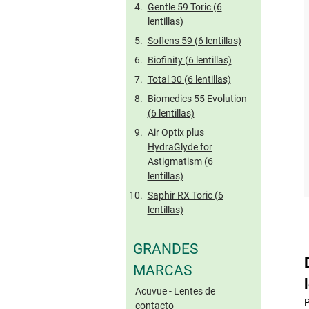
Gentle 59 Toric (6
lentillas)
Soflens 59 (6 lentillas)
Biofinity (6 lentillas)
Total 30 (6 lentillas)
Biomedics 55 Evolution
(6 lentillas)
Air Optix plus
HydraGlyde for
Astigmatism (6
lentillas)
Saphir RX Toric (6
lentillas)
GRANDES
MARCAS
Acuvue - Lentes de
P
contacto