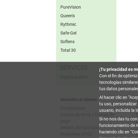
PureVision
Queen's
Rythmic
Safe-Gel
Soflens
Total 30
SERVICIO
¡Tu privacidad es m
Con el fin de optimi
Repetir pedido
tecnologías similar
tus datos personale
Al hacer clic en
Acep
Atención al cliente
tu uso, personalizar
Contáctanos
usuario, incluida la 
Gastos de envío y formas de
Si no nos das tu con
pago
funcionamiento de n
Desistir del contrato
haciendo clic en
Con
Preguntas (FAQ)