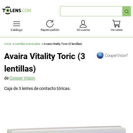
Búsqueda
rápida
Catálogo
Repetir pedido
Mi cuenta
Ver cesta
Inicio
Lentillas mensuales
Avaira Vitality Toric (3 lentillas)
Avaira Vitality Toric (3
lentillas)
de
Cooper Vision
Caja de 3 lentes de contacto tóricas.