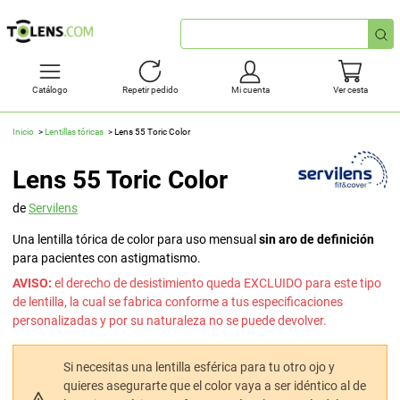
Búsqueda
rápida
Catálogo
Repetir pedido
Mi cuenta
Ver cesta
Inicio
Lentillas tóricas
Lens 55 Toric Color
Lens 55 Toric Color
de
Servilens
Una lentilla tórica de color para uso mensual
sin aro de definición
para pacientes con astigmatismo.
AVISO:
el derecho de desistimiento queda EXCLUIDO para este tipo
de lentilla, la cual se fabrica conforme a tus especificaciones
personalizadas y por su naturaleza no se puede devolver.
Si necesitas una lentilla esférica para tu otro ojo y
quieres asegurarte que el color vaya a ser idéntico al de