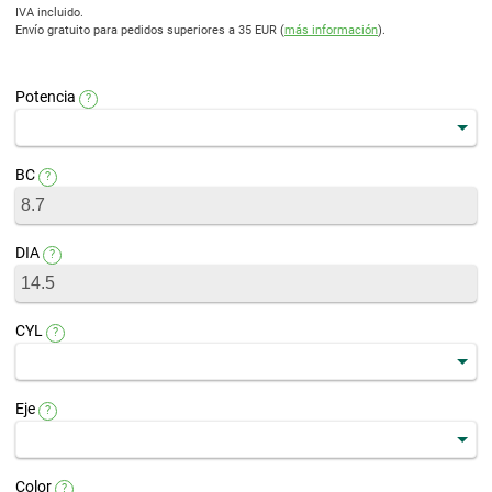
IVA incluido.
Envío gratuito para pedidos superiores a 35 EUR (
más información
).
Potencia
?
BC
?
DIA
?
CYL
?
Eje
?
Color
?