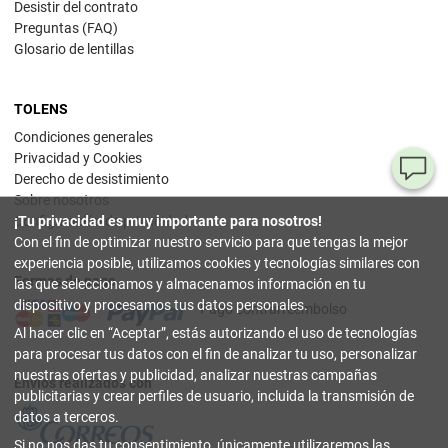
Desistir del contrato
Preguntas (FAQ)
Glosario de lentillas
TOLENS
Condiciones generales
Privacidad y Cookies
¿T
Derecho de desistimiento
Sobre nosotros
al
¡Tu privacidad es muy importante para nosotros!
Configuración de privacidad
pr
Con el fin de optimizar nuestro servicio para que tengas la mejor
experiencia posible, utilizamos cookies y tecnologías similares con
Formas de pago
90
las que seleccionamos y almacenamos información en tu
80
dispositivo y procesamos tus datos personales.
Pago contrarreembolso
32
Al hacer clic en
Aceptar
, estás autorizando el uso de tecnologías
(lun
a
para procesar tus datos con el fin de analizar tu uso, personalizar
vier
nuestras ofertas y publicidad, analizar nuestras campañas
9-18
Envíos realizados con
hor
publicitarias y crear perfiles de usuario, incluida la transmisión de
datos a terceros.
in
Si no nos das tu consentimiento, únicamente utilizaremos las