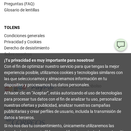
Preguntas (FAQ)
Glosario de lentillas
TOLENS
Condiciones generales
Privacidad y Cookies
¿T
Derecho de desistimiento
Sobre nosotros
al
Configuración de privacidad
¡Tu privacidad es muy importante para nosotros!
pr
Con el fin de optimizar nuestro servicio para que tengas la mejor
experiencia posible, utilizamos cookies y tecnologías similares con
Formas de pago
90
las que seleccionamos y almacenamos información en tu
80
dispositivo y procesamos tus datos personales.
Pago contrarreembolso
32
Al hacer clic en
Aceptar
, estás autorizando el uso de tecnologías
(lun
a
para procesar tus datos con el fin de analizar tu uso, personalizar
vier
nuestras ofertas y publicidad, analizar nuestras campañas
9-18
Envíos realizados con
hor
publicitarias y crear perfiles de usuario, incluida la transmisión de
datos a terceros.
in
Si no nos das tu consentimiento, únicamente utilizaremos las