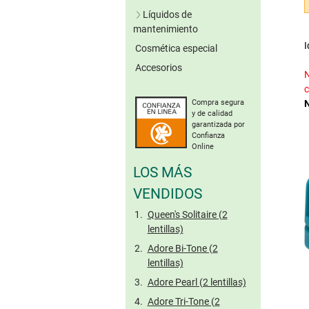
Lentillas verdes
Líquidos de
Lentillas grises
mantenimiento
Lentillas marrones
I
Cosmética especial
Soluciones únicas
Otros colores
Accesorios
Sistemas de peróxido
Sin conserv.
N
Lentillas tóricas de
Limpieza enzimática
c
colores
Compra segura
Solución salina
y de calidad
Gotas oculares
garantizada por
Confianza
Cuidado de lentillas
Online
rígidas
LOS MÁS
Tamaño viaje
VENDIDOS
Queen's Solitaire (2
lentillas)
Adore Bi-Tone (2
lentillas)
Adore Pearl (2 lentillas)
Adore Tri-Tone (2