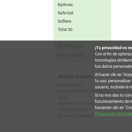
Rythmic
Safe-Gel
Soflens
Total 30
SERVICIO
¡Tu privacidad es m
Con el fin de optimi
Repetir pedido
tecnologías similar
tus datos personale
Al hacer clic en
Acep
Atención al cliente
tu uso, personalizar
Contáctanos
usuario, incluida la 
Gastos de envío y formas de
Si no nos das tu con
pago
funcionamiento de n
Desistir del contrato
haciendo clic en
Con
Preguntas (FAQ)
Privacidad y Cookie
Glosario de lentillas