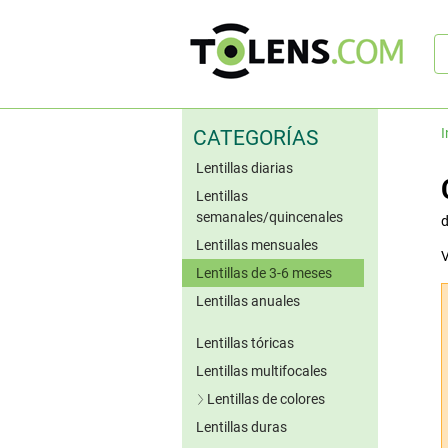
B
rá
I
CATEGORÍAS
Lentillas diarias
Lentillas
semanales/quincenales
Lentillas mensuales
V
Lentillas de 3-6 meses
Lentillas anuales
Lentillas tóricas
Lentillas multifocales
Lentillas de colores
Lentillas duras
Lentillas azules