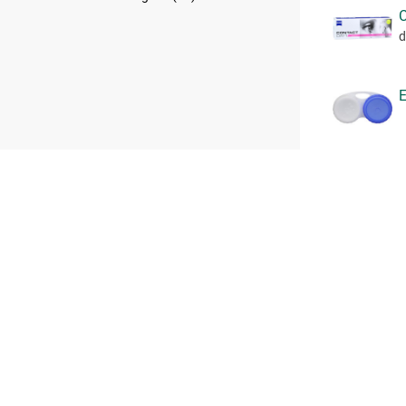
C
d
E