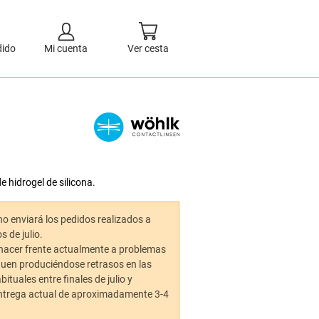
dido
Mi cuenta
Ver cesta
 hidrogel de silicona.
no enviará los pedidos realizados a
s de julio.
 hacer frente actualmente a problemas
iguen produciéndose retrasos en las
ituales entre finales de julio y
 entrega actual de aproximadamente 3-4