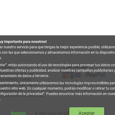
uy importante para nosotros!
zar nuestro servicio para que tengas la mejor experiencia posible, utilizam
es con las que seleccionamos y almacenamos información en tu disposit
s.
tar
, estás autorizando el uso de tecnologías para procesar tus datos con
TOLENS
Formas de pago
 nuestras ofertas y publicidad, analizar nuestras campañas publicitarias y
Condiciones generales
transmisión de datos a terceros.
Privacidad y Cookies
sentimiento, únicamente utilizaremos las tecnologías imprescindibles par
Pago contrarreembolso
Derecho de desistimiento
uestro sitio web. En cualquier momento, podrás modificar o retirar tu c
Sobre nosotros
figuración de la privacidad
. Puedes encontrar más información en nue
Configuración de privacidad
s
.
Aceptar
Rechazar
© 2003-2026 TOLENS.COM.