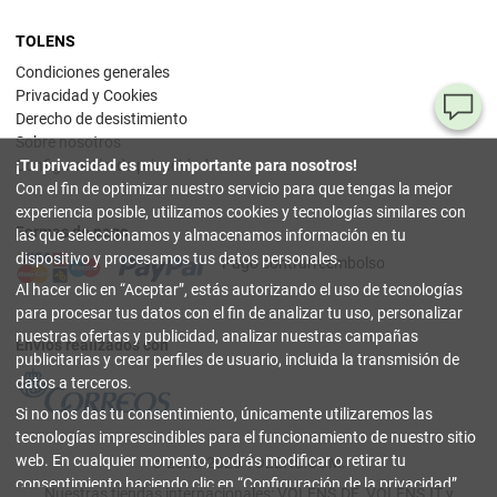
TOLENS
Condiciones generales
Privacidad y Cookies
¿T
Derecho de desistimiento
Sobre nosotros
al
¡Tu privacidad es muy importante para nosotros!
Configuración de privacidad
pr
Con el fin de optimizar nuestro servicio para que tengas la mejor
experiencia posible, utilizamos cookies y tecnologías similares con
Formas de pago
90
las que seleccionamos y almacenamos información en tu
80
dispositivo y procesamos tus datos personales.
Pago contrarreembolso
32
Al hacer clic en
Aceptar
, estás autorizando el uso de tecnologías
(lun
a
para procesar tus datos con el fin de analizar tu uso, personalizar
vier
nuestras ofertas y publicidad, analizar nuestras campañas
9-18
Envíos realizados con
hor
publicitarias y crear perfiles de usuario, incluida la transmisión de
datos a terceros.
in
Si no nos das tu consentimiento, únicamente utilizaremos las
tecnologías imprescindibles para el funcionamiento de nuestro sitio
Co
web. En cualquier momento, podrás modificar o retirar tu
© 2003-2026 TOLENS.COM.
Onl
consentimiento haciendo clic en
Configuración de la privacidad
.
Nuestras tiendas internacionales:
VOLENS.DE
,
VOLENS.IT
y