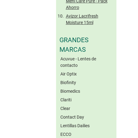
Meni Care Pure - Pack
Ahorro
Avizor Lacrifresh
Moisture 15ml
GRANDES
MARCAS
Acuvue - Lentes de
contacto
Air Optix
Biofinity
Biomedics
Clariti
Clear
Contact Day
Lentillas Dailies
ECCO