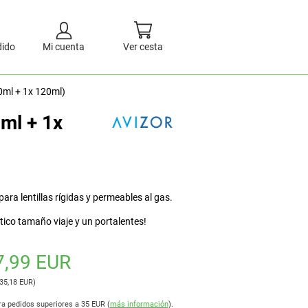
dido
Mi cuenta
Ver cesta
0ml + 1x 120ml)
ml + 1x
ra lentillas rígidas y permeables al gas.
ico tamaño viaje y un portalentes!
7,99 EUR
 35,18 EUR)
ra pedidos superiores a 35 EUR (
más información
).