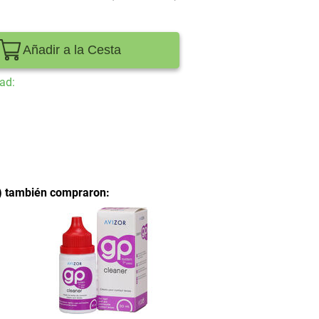
Añadir a la Cesta
ad:
l) también compraron: