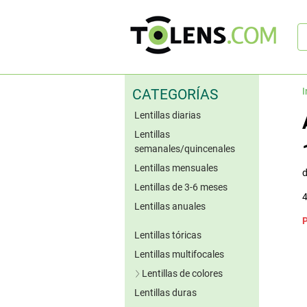
B
rá
I
CATEGORÍAS
Lentillas diarias
Lentillas
semanales/quincenales
Lentillas mensuales
Lentillas de 3-6 meses
4
Lentillas anuales
Lentillas tóricas
Lentillas multifocales
Lentillas de colores
Lentillas duras
Lentillas azules