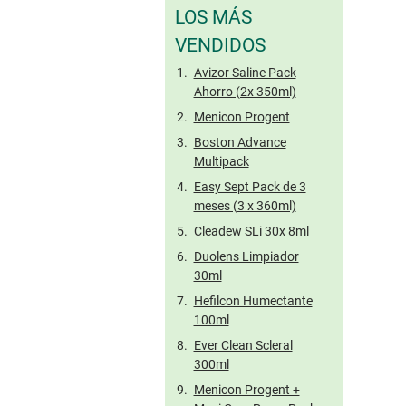
LOS MÁS
VENDIDOS
Avizor Saline Pack
Ahorro (2x 350ml)
Menicon Progent
Boston Advance
Multipack
Easy Sept Pack de 3
meses (3 x 360ml)
Cleadew SLi 30x 8ml
Duolens Limpiador
30ml
Hefilcon Humectante
100ml
Ever Clean Scleral
300ml
Menicon Progent +