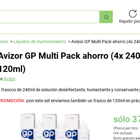
úsqueda
pida
Repetir pe
nicio
Líquidos de mantenimiento
Avizor GP Multi Pack ahorro (4x 24
Avizor GP Multi Pack ahorro (4x 240
120ml)
de
Avizor
 frascos de 240ml de solución desinfectante, humectante y conservante pa
PROMOCIÓN:
¡con este set enviamos también un frasco de 120ml en práct
sólo 3
(Precio por litro:
IVA incluido.
Envío gratuito pa