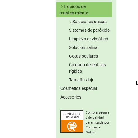
Lentillas verdes
Líquidos de
Lentillas grises
mantenimiento
Lentillas marrones
Soluciones únicas
Otros colores
Sistemas de peróxido
Sin conserv.
Lentillas tóricas de
Limpieza enzimática
colores
Solución salina
Gotas oculares
Cuidado de lentillas
rígidas
Tamaño viaje
Cosmética especial
Accesorios
Compra segura
y de calidad
garantizada por
Confianza
Online