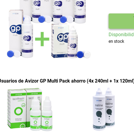
Disponibilid
en stock
Usuarios de Avizor GP Multi Pack ahorro (4x 240ml + 1x 120m