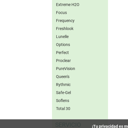
Extreme H2O
Focus
Frequency
Freshlook
Lunelle
Options
Perfect
Proclear
PureVision
Queen's
Rythmic
Safe-Gel
Soflens
Total 30
SERVICIO
¡Tu privacidad es m