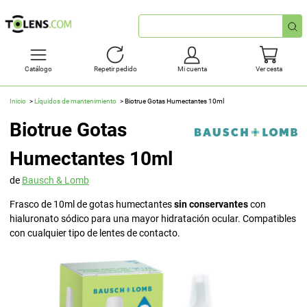
Búsqueda
rápida
Catálogo
Repetir pedido
Mi cuenta
Ver cesta
Inicio
Líquidos de mantenimiento
Biotrue Gotas Humectantes 10ml
Biotrue Gotas
Humectantes 10ml
de
Bausch & Lomb
Frasco de 10ml de gotas humectantes
sin conservantes
con
hialuronato sódico para una mayor hidratación ocular. Compatibles
con cualquier tipo de lentes de contacto.