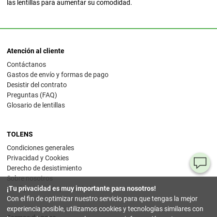
las lentillas para aumentar su comodidad.
Atención al cliente
Contáctanos
Gastos de envío y formas de pago
Desistir del contrato
Preguntas (FAQ)
Glosario de lentillas
TOLENS
Condiciones generales
Privacidad y Cookies
¿T
Derecho de desistimiento
Sobre nosotros
al
Configuración de privacidad
¡Tu privacidad es muy importante para nosotros!
pr
Con el fin de optimizar nuestro servicio para que tengas la mejor
experiencia posible, utilizamos cookies y tecnologías similares con