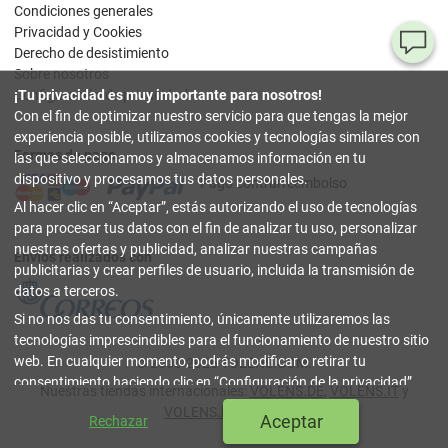
Condiciones generales
Privacidad y Cookies
¿T
Derecho de desistimiento
Sobre nosotros
al
Configuración de privacidad
¡Tu privacidad es muy importante para nosotros!
pr
Con el fin de optimizar nuestro servicio para que tengas la mejor
experiencia posible, utilizamos cookies y tecnologías similares con
Formas de pago
90
las que seleccionamos y almacenamos información en tu
80
dispositivo y procesamos tus datos personales.
Pago contrarreembolso
32
Al hacer clic en
Aceptar
, estás autorizando el uso de tecnologías
(lun
a
para procesar tus datos con el fin de analizar tu uso, personalizar
vier
nuestras ofertas y publicidad, analizar nuestras campañas
9-18
Envíos realizados con
hor
publicitarias y crear perfiles de usuario, incluida la transmisión de
datos a terceros.
in
Si no nos das tu consentimiento, únicamente utilizaremos las
tecnologías imprescindibles para el funcionamiento de nuestro sitio
Co
web. En cualquier momento, podrás modificar o retirar tu
© 2003-2026 TOLENS.COM.
Onl
consentimiento haciendo clic en
Configuración de la privacidad
.
Nuestras tiendas internacionales:
VOLENS.DE
,
VOLENS.IT
y
Puedes encontrar más información en nuestra
Política de
cerrar
VOLENS.PT
|
Índice
Aceptar
Rechazar
Privacidad y Cookies
.