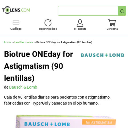
Búsqueda
rápida
Catálogo
Repetir pedido
Mi cuenta
Ver cesta
Inicio
Lentillas diarias
Biotrue ONEday for Astigmatism (90 lentillas)
Biotrue ONEday for
Astigmatism (90
lentillas)
de
Bausch & Lomb
Caja de 90 lentillas diarias para pacientes con astigmatismo,
fabricadas con HyperGel y basadas en el ojo humano.