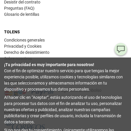
Desistir del contrato
Preguntas (FAQ)
Glosario de lentillas
TOLENS
Condiciones generales
Privacidad y Cookies
¿T
Derecho de desistimiento
Sobre nosotros
al
¡Tu privacidad es muy importante para nosotros!
Configuración de privacidad
pr
Con el fin de optimizar nuestro servicio para que tengas la mejor
experiencia posible, utilizamos cookies y tecnologías similares con
Formas de pago
90
las que seleccionamos y almacenamos información en tu
80
dispositivo y procesamos tus datos personales.
Pago contrarreembolso
32
Al hacer clic en
Aceptar
, estás autorizando el uso de tecnologías
(lun
a
para procesar tus datos con el fin de analizar tu uso, personalizar
vier
nuestras ofertas y publicidad, analizar nuestras campañas
9-18
Envíos realizados con
hor
publicitarias y crear perfiles de usuario, incluida la transmisión de
datos a terceros.
in
Si no nos das tu consentimiento, únicamente utilizaremos las