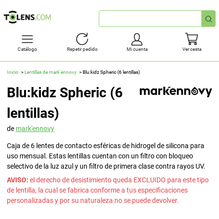
Búsqueda
rápida
Catálogo
Repetir pedido
Mi cuenta
Ver cesta
Inicio
Lentillas de mark'ennovy
Blu:kidz Spheric (6 lentillas)
Blu:kidz Spheric (6
lentillas)
de
mark'ennovy
Caja de 6 lentes de contacto esféricas de hidrogel de silicona para
uso mensual. Estas lentillas cuentan con un filtro con bloqueo
selectivo de la luz azul y un filtro de primera clase contra rayos UV.
AVISO:
el derecho de desistimiento queda EXCLUIDO para este tipo
de lentilla, la cual se fabrica conforme a tus especificaciones
personalizadas y por su naturaleza no se puede devolver.