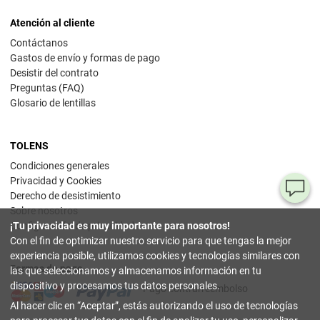
Atención al cliente
Contáctanos
Gastos de envío y formas de pago
Desistir del contrato
Preguntas (FAQ)
Glosario de lentillas
TOLENS
Condiciones generales
Privacidad y Cookies
¿T
Derecho de desistimiento
Sobre nosotros
al
¡Tu privacidad es muy importante para nosotros!
Configuración de privacidad
pr
Con el fin de optimizar nuestro servicio para que tengas la mejor
experiencia posible, utilizamos cookies y tecnologías similares con
Formas de pago
90
las que seleccionamos y almacenamos información en tu
80
dispositivo y procesamos tus datos personales.
Pago contrarreembolso
32
Al hacer clic en
Aceptar
, estás autorizando el uso de tecnologías
(lun
a