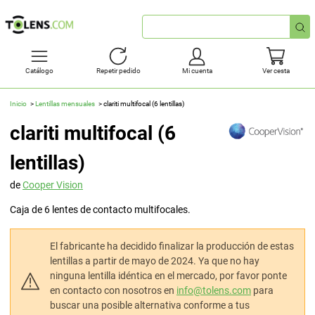
Búsqueda
rápida
Catálogo
Repetir pedido
Mi cuenta
Ver cesta
Inicio
Lentillas mensuales
clariti multifocal (6 lentillas)
clariti multifocal (6
lentillas)
de
Cooper Vision
Caja de 6 lentes de contacto multifocales.
El fabricante ha decidido finalizar la producción de estas
lentillas a partir de mayo de 2024. Ya que no hay
ninguna lentilla idéntica en el mercado, por favor ponte
en contacto con nosotros en
info@tolens.com
para
buscar una posible alternativa conforme a tus