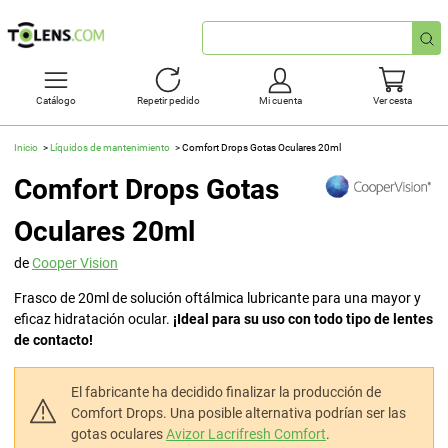
Búsqueda
rápida
Catálogo
Repetir pedido
Mi cuenta
Ver cesta
Inicio
Líquidos de mantenimiento
Comfort Drops Gotas Oculares 20ml
Comfort Drops Gotas
Oculares 20ml
de
Cooper Vision
Frasco de 20ml de solución oftálmica lubricante para una mayor y
eficaz hidratación ocular.
¡Ideal para su uso con todo tipo de lentes
de contacto!
El fabricante ha decidido finalizar la producción de
Comfort Drops. Una posible alternativa podrían ser las
gotas oculares
Avizor Lacrifresh Comfort
.