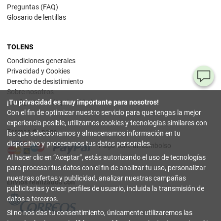
Preguntas (FAQ)
Glosario de lentillas
TOLENS
Condiciones generales
Privacidad y Cookies
¿T
Derecho de desistimiento
Sobre nosotros
al
Configuración de privacidad
¡Tu privacidad es muy importante para nosotros!
pr
Con el fin de optimizar nuestro servicio para que tengas la mejor
experiencia posible, utilizamos cookies y tecnologías similares con
Formas de pago
90
las que seleccionamos y almacenamos información en tu
80
dispositivo y procesamos tus datos personales.
Pago contrarreembolso
32
Al hacer clic en
Aceptar
, estás autorizando el uso de tecnologías
(lun
a
para procesar tus datos con el fin de analizar tu uso, personalizar
vier
nuestras ofertas y publicidad, analizar nuestras campañas
9-18
Envíos realizados con
hor
publicitarias y crear perfiles de usuario, incluida la transmisión de
datos a terceros.
in
Si no nos das tu consentimiento, únicamente utilizaremos las