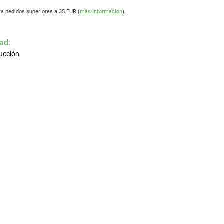
ra pedidos superiores a 35 EUR (
más información
).
ad:
ucción