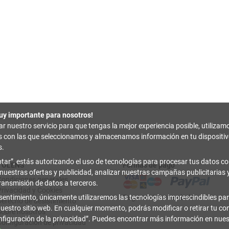
uy importante para nosotros!
zar nuestro servicio para que tengas la mejor experiencia posible, utilizam
es con las que seleccionamos y almacenamos información en tu disposit
s.
tar
, estás autorizando el uso de tecnologías para procesar tus datos con
TOLENS
Formas de pago
 nuestras ofertas y publicidad, analizar nuestras campañas publicitarias y
Condiciones generales
transmisión de datos a terceros.
Privacidad y Cookies
sentimiento, únicamente utilizaremos las tecnologías imprescindibles par
Pago contrarreembolso
Derecho de desistimiento
uestro sitio web. En cualquier momento, podrás modificar o retirar tu c
Sobre nosotros
figuración de la privacidad
. Puedes encontrar más información en nue
Configuración de privacidad