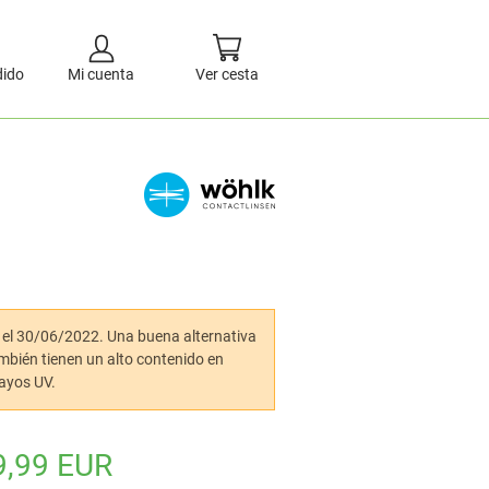
dido
Mi cuenta
Ver cesta
as el 30/06/2022. Una buena alternativa
ambién tienen un alto contenido en
rayos UV.
9,99 EUR