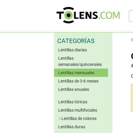
B
rá
I
CATEGORÍAS
Lentillas diarias
Lentillas
semanales/quincenales
Lentillas mensuales
C
Lentillas de 3-6 meses
Lentillas anuales
Lentillas tóricas
Lentillas multifocales
Lentillas de colores
Lentillas duras
Lentillas azules