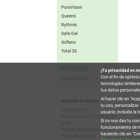
PureVision
Queen's
Rythmic
Safe-Gel
Soflens
Total 30
SERVICIO
¡Tu privacidad es m
Con el fin de optimi
Repetir pedido
tecnologías similar
tus datos personale
Al hacer clic en
Acep
Atención al cliente
tu uso, personalizar
Contáctanos
usuario, incluida la 
Gastos de envío y formas de
Si no nos das tu con
pago
funcionamiento de n
Desistir del contrato
haciendo clic en
Con
Preguntas (FAQ)