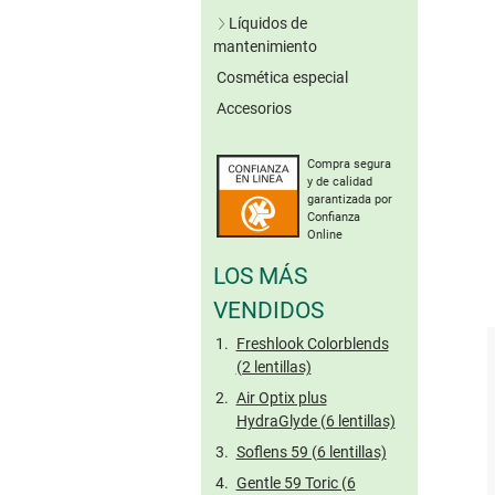
Lentillas verdes
Líquidos de
Lentillas grises
mantenimiento
Lentillas marrones
Cosmética especial
Soluciones únicas
Otros colores
Accesorios
Sistemas de peróxido
Sin conserv.
Lentillas tóricas de
Limpieza enzimática
colores
Compra segura
Solución salina
y de calidad
Gotas oculares
garantizada por
Confianza
Cuidado de lentillas
Online
rígidas
LOS MÁS
Tamaño viaje
VENDIDOS
Freshlook Colorblends
(2 lentillas)
Air Optix plus
HydraGlyde (6 lentillas)
Soflens 59 (6 lentillas)
Gentle 59 Toric (6