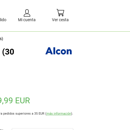
dido
Mi cuenta
Ver cesta
s)
 (30
9,99 EUR
ra pedidos superiores a 35 EUR (
más información
).