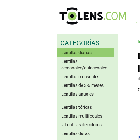
B
rá
I
CATEGORÍAS
Lentillas diarias
Lentillas
semanales/quincenales
Lentillas mensuales
Lentillas de 3-6 meses
C
Lentillas anuales
Lentillas tóricas
Lentillas multifocales
Lentillas de colores
Lentillas duras
Lentillas azules