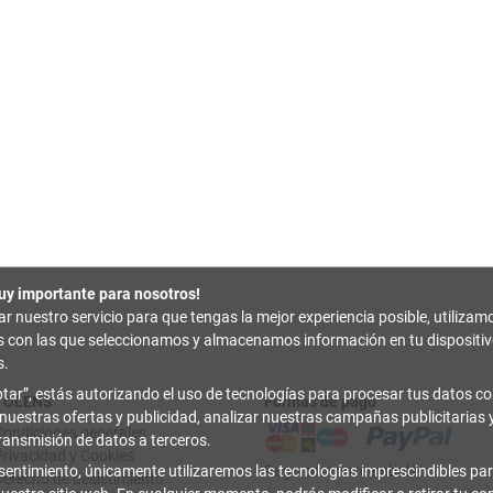
uy importante para nosotros!
zar nuestro servicio para que tengas la mejor experiencia posible, utilizam
es con las que seleccionamos y almacenamos información en tu disposit
s.
tar
, estás autorizando el uso de tecnologías para procesar tus datos con
TOLENS
Formas de pago
 nuestras ofertas y publicidad, analizar nuestras campañas publicitarias y
Condiciones generales
transmisión de datos a terceros.
Privacidad y Cookies
sentimiento, únicamente utilizaremos las tecnologías imprescindibles par
Pago contrarreembolso
Derecho de desistimiento