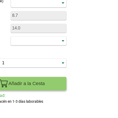
R)
Añadir a la Cesta
ad:
acén en 1-3 días laborables