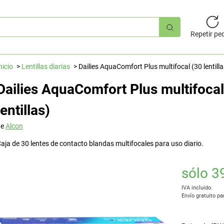
úsqueda
pida
Repetir pe
nicio
Lentillas diarias
Dailies AquaComfort Plus multifocal (30 lentilla
Dailies AquaComfort Plus multifocal
lentillas)
de
Alcon
aja de 30 lentes de contacto blandas multifocales para uso diario.
sólo 3
IVA incluido.
Envío gratuito pa