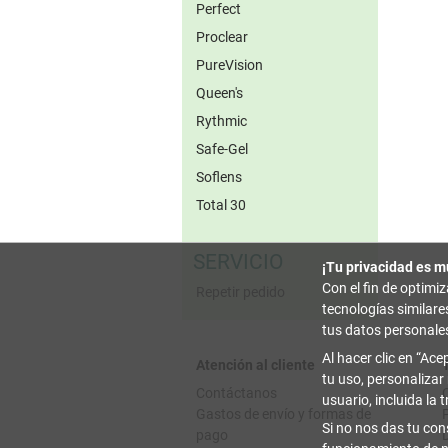
Perfect
Proclear
PureVision
Queen's
Rythmic
Safe-Gel
Soflens
Total 30
SERVICIO
¡Tu privacidad es m
Con el fin de optimi
Repetir pedido
tecnologías similar
tus datos personale
Al hacer clic en
Acep
Atención al cliente
tu uso, personalizar
Contáctanos
usuario, incluida la 
Gastos de envío y formas de
Si no nos das tu con
pago