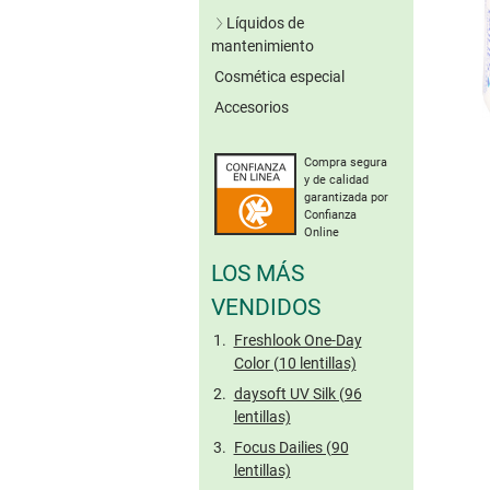
Lentillas verdes
Líquidos de
Lentillas grises
mantenimiento
Lentillas marrones
Cosmética especial
Soluciones únicas
Otros colores
Accesorios
Sistemas de peróxido
Sin conserv.
Lentillas tóricas de
Limpieza enzimática
colores
Compra segura
Solución salina
y de calidad
Gotas oculares
garantizada por
Confianza
Cuidado de lentillas
Online
rígidas
LOS MÁS
Tamaño viaje
VENDIDOS
Freshlook One-Day
Color (10 lentillas)
daysoft UV Silk (96
lentillas)
Focus Dailies (90
lentillas)