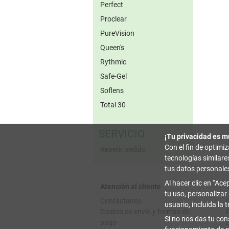
Perfect
Proclear
PureVision
Queen's
Rythmic
Safe-Gel
Soflens
Total 30
SERVICIO
¡Tu privacidad es m
Con el fin de optimi
Repetir pedido
tecnologías similar
tus datos personale
Al hacer clic en
Acep
Atención al cliente
tu uso, personalizar
Contáctanos
usuario, incluida la 
Gastos de envío y formas de
Si no nos das tu con
pago