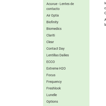
I
Acuvue - Lentes de
contacto
C
Air Optix
A
Biofinity
l
Biomedics
Clariti
Clear
Contact Day
Lentillas Dailies
ECCO
Extreme H2O
Focus
Frequency
Freshlook
Lunelle
Options