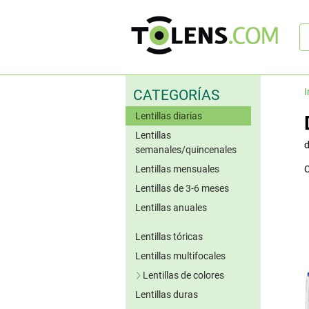
B
rá
I
CATEGORÍAS
Lentillas diarias
Lentillas
semanales/quincenales
Lentillas mensuales
C
Lentillas de 3-6 meses
Lentillas anuales
Lentillas tóricas
Lentillas multifocales
Lentillas de colores
Lentillas duras
Lentillas azules