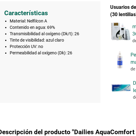
Usuarios de
Características
(30 lentill
Material: Nelfilcon A
m
Contenido en agua: 69%
3
Transmisibilidad al oxígeno (Dk/t): 26
Tinte de visibilidad: azul claro
d
Protección UV: no
Permeabilidad al oxígeno (Dk): 26
Pe
ma
de
D
l
d
Descripción del producto "Dailies AquaComfort Pl