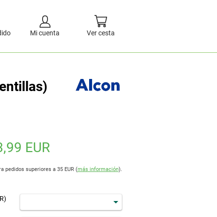
dido
Mi cuenta
Ver cesta
ntillas)
3,99 EUR
ra pedidos superiores a 35 EUR (
más información
).
R)