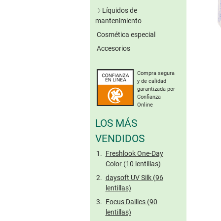
Lentillas verdes
Líquidos de
Lentillas grises
mantenimiento
Lentillas marrones
Cosmética especial
Soluciones únicas
Otros colores
Accesorios
Sistemas de peróxido
Sin conserv.
Lentillas tóricas de
Limpieza enzimática
colores
Compra segura
Solución salina
y de calidad
Gotas oculares
garantizada por
Confianza
Cuidado de lentillas
Online
rígidas
LOS MÁS
Tamaño viaje
VENDIDOS
Freshlook One-Day
Color (10 lentillas)
daysoft UV Silk (96
lentillas)
Focus Dailies (90
lentillas)