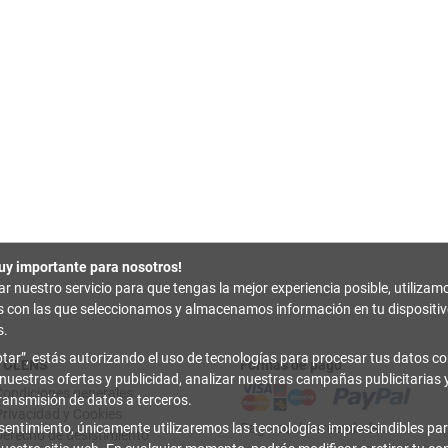
uy importante para nosotros!
zar nuestro servicio para que tengas la mejor experiencia posible, utilizam
es con las que seleccionamos y almacenamos información en tu disposit
s.
tar
, estás autorizando el uso de tecnologías para procesar tus datos con
TOLENS
Formas de pago
 nuestras ofertas y publicidad, analizar nuestras campañas publicitarias y
Condiciones generales
transmisión de datos a terceros.
Privacidad y Cookies
sentimiento, únicamente utilizaremos las tecnologías imprescindibles par
Pago contrarreembolso
Derecho de desistimiento