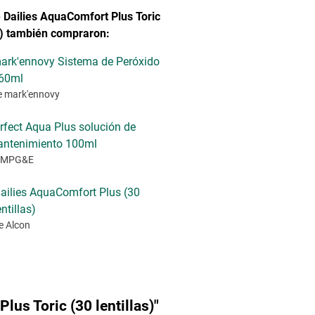
 Dailies AquaComfort Plus Toric
as) también compraron:
ark'ennovy Sistema de Peróxido
60ml
e mark'ennovy
rfect Aqua Plus solución de
ntenimiento 100ml
 MPG&E
ailies AquaComfort Plus (30
entillas)
e Alcon
us Toric (30 lentillas)"