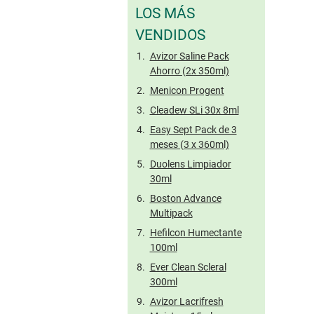
LOS MÁS
VENDIDOS
Avizor Saline Pack
Ahorro (2x 350ml)
Menicon Progent
Cleadew SLi 30x 8ml
Easy Sept Pack de 3
meses (3 x 360ml)
Duolens Limpiador
30ml
Boston Advance
Multipack
Hefilcon Humectante
100ml
Ever Clean Scleral
300ml
Avizor Lacrifresh