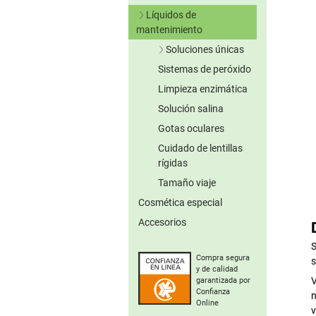
Lentillas verdes
Líquidos de
Lentillas grises
mantenimiento
Lentillas marrones
Soluciones únicas
Otros colores
Sistemas de peróxido
Sin conserv.
Lentillas tóricas de
Limpieza enzimática
colores
Solución salina
Gotas oculares
Cuidado de lentillas
rígidas
Tamaño viaje
Cosmética especial
Accesorios
S
Compra segura
s
y de calidad
V
garantizada por
Confianza
n
Online
v