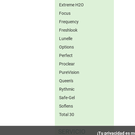
Extreme H2O
Focus
Frequency
Freshlook
Lunelle
Options
Perfect
Proclear
PureVision
Queen's
Rythmic
Safe-Gel
Soflens
Total 30
SERVICIO
¡Tu privacidad es m