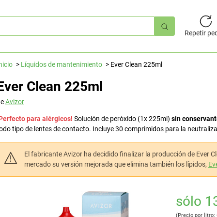
úsqueda
pida
Repetir pe
nicio
Líquidos de mantenimiento
Ever Clean 225ml
Ever Clean 225ml
de
Avizor
Perfecto para alérgicos!
Solución de peróxido (1x 225ml)
sin conservan
odo tipo de lentes de contacto. Incluye 30 comprimidos para la neutraliza
El fabricante Avizor ha decidido finalizar la producción de Ever C
mercado su versión mejorada que elimina también los lípidos,
Ev
sólo 1
(Precio por litro: