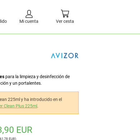
dido
Mi cuenta
Ver cesta
tes
para la limpieza y desinfección de
ción y un portalentes.
lean 225ml y ha introducido en el
er Clean Plus 225ml
.
3,90 EUR
 61,78 EUR)