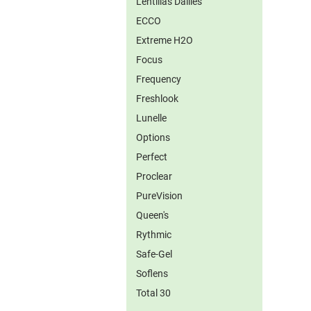
Lentillas Dailies
ECCO
Extreme H2O
Focus
Frequency
Freshlook
Lunelle
Options
Perfect
Proclear
PureVision
Queen's
Rythmic
Safe-Gel
Soflens
Total 30