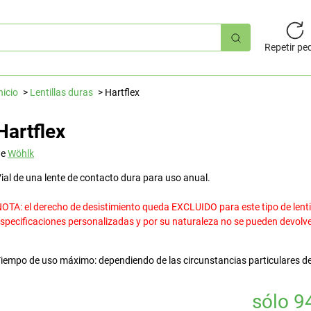
úsqueda
pida
Repetir pe
nicio
Lentillas duras
Hartflex
Hartflex
de
Wöhlk
ial de una lente de contacto dura para uso anual.
OTA: el derecho de desistimiento queda EXCLUIDO para este tipo de lentill
specificaciones personalizadas y por su naturaleza no se pueden devolve
iempo de uso máximo: dependiendo de las circunstancias particulares de
sólo 9