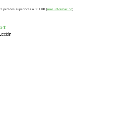
ra pedidos superiores a 35 EUR (
más información
).
ad:
ucción