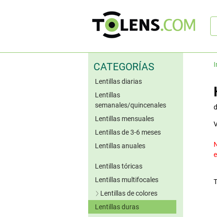
B
rá
I
CATEGORÍAS
Lentillas diarias
Lentillas
semanales/quincenales
Lentillas mensuales
V
Lentillas de 3-6 meses
N
Lentillas anuales
e
Lentillas tóricas
Lentillas multifocales
T
Lentillas de colores
Lentillas duras
Lentillas azules