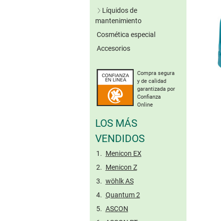
Lentillas verdes
Líquidos de
Lentillas grises
mantenimiento
Lentillas marrones
Cosmética especial
Soluciones únicas
Otros colores
Accesorios
Sistemas de peróxido
Sin conserv.
Lentillas tóricas de
Limpieza enzimática
colores
Compra segura
Solución salina
y de calidad
Gotas oculares
garantizada por
Confianza
Cuidado de lentillas
Online
rígidas
LOS MÁS
Tamaño viaje
VENDIDOS
Menicon EX
Menicon Z
wöhlk AS
Quantum 2
ASCON