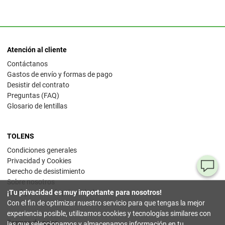
Atención al cliente
Contáctanos
Gastos de envío y formas de pago
Desistir del contrato
Preguntas (FAQ)
Glosario de lentillas
TOLENS
Condiciones generales
Privacidad y Cookies
¿T
Derecho de desistimiento
Sobre nosotros
al
Configuración de privacidad
¡Tu privacidad es muy importante para nosotros!
pr
Con el fin de optimizar nuestro servicio para que tengas la mejor
experiencia posible, utilizamos cookies y tecnologías similares con
Formas de pago
90
las que seleccionamos y almacenamos información en tu