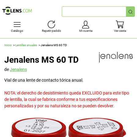
Búsqueda
rápida
Catálogo
Repetir pedido
Mi cuenta
Ver cesta
Inicio
Lentillas anuales
Jenalens MS 60 TD
Jenalens MS 60 TD
de
Jenalens
Vial de una lente de contacto tórica anual.
NOTA: el derecho de desistimiento queda EXCLUIDO para este tipo
de lentilla, la cual se fabrica conforme a tus especificaciones
personalizadas y por su naturaleza no se pueden devolver.