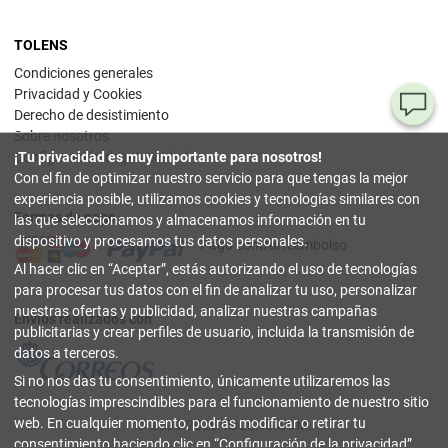
TOLENS
Condiciones generales
Privacidad y Cookies
¿T
Derecho de desistimiento
Sobre nosotros
al
Configuración de privacidad
¡Tu privacidad es muy importante para nosotros!
pr
Con el fin de optimizar nuestro servicio para que tengas la mejor
experiencia posible, utilizamos cookies y tecnologías similares con
Formas de pago
90
las que seleccionamos y almacenamos información en tu
80
dispositivo y procesamos tus datos personales.
Pago contrarreembolso
32
Al hacer clic en
Aceptar
, estás autorizando el uso de tecnologías
(lun
a
para procesar tus datos con el fin de analizar tu uso, personalizar
vier
nuestras ofertas y publicidad, analizar nuestras campañas
9-18
Envíos realizados con
hor
publicitarias y crear perfiles de usuario, incluida la transmisión de
datos a terceros.
in
Si no nos das tu consentimiento, únicamente utilizaremos las
tecnologías imprescindibles para el funcionamiento de nuestro sitio
Co
web. En cualquier momento, podrás modificar o retirar tu
© 2003-2026 TOLENS.COM.
Onl
consentimiento haciendo clic en
Configuración de la privacidad
.