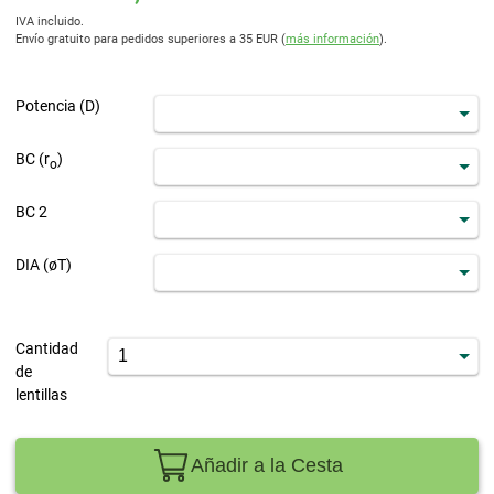
IVA incluido.
Envío gratuito para pedidos superiores a 35 EUR (
más información
).
Potencia (D)
BC (r
)
ο
BC 2
DIA (øT)
Cantidad
de
lentillas
Añadir a la Cesta