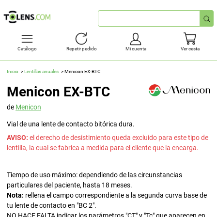
Búsqueda
rápida
Catálogo
Repetir pedido
Mi cuenta
Ver cesta
Inicio
Lentillas anuales
Menicon EX-BTC
Menicon EX-BTC
de
Menicon
Vial de una lente de contacto bitórica dura.
AVISO:
el derecho de desistimiento queda excluido para este tipo de
lentilla, la cual se fabrica a medida para el cliente que la encarga.
Tiempo de uso máximo: dependiendo de las circunstancias
particulares del paciente, hasta 18 meses.
Nota:
rellena el campo correspondiente a la segunda curva base de
tu lente de contacto en "BC 2".
NO HACE FALTA indicar los parámetros "CT" y "Tc" que aparecen en