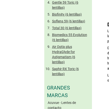
Gentle 59 Toric (6
lentillas)
Biofinity (6 lentillas)
Soflens 59 (6 lentillas)
Total 30 (6 lentillas)
L
Biomedics 55 Evolution
l
(6 lentillas)
p
Air Optix plus
D
HydraGlyde for
d
Astigmatism (6
h
lentillas)
h
a
Saphir RX Toric (6
lentillas)
L
o
GRANDES
MARCAS
Acuvue - Lentes de
contacto