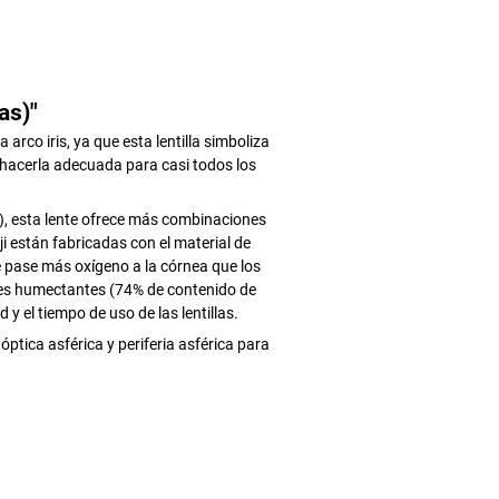
as)"
 arco iris, ya que esta lentilla simboliza
 hacerla adecuada para casi todos los
A), esta lente ofrece más combinaciones
i están fabricadas con el material de
que pase más oxígeno a la córnea que los
des humectantes (74% de contenido de
 el tiempo de uso de las lentillas.
ptica asférica y periferia asférica para