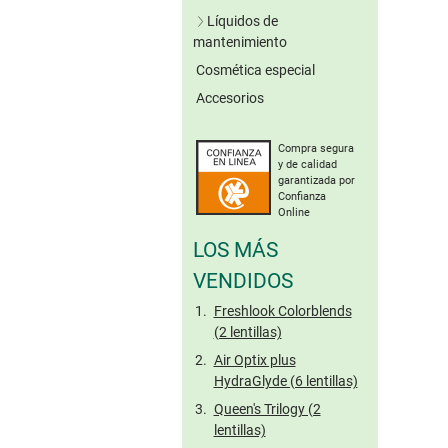
Lentillas verdes
Líquidos de
Lentillas grises
mantenimiento
Lentillas marrones
Cosmética especial
Soluciones únicas
Otros colores
Accesorios
Sistemas de peróxido
Sin conserv.
Lentillas tóricas de
Limpieza enzimática
colores
Compra segura
Solución salina
y de calidad
Gotas oculares
garantizada por
Confianza
Cuidado de lentillas
Online
rígidas
LOS MÁS
Tamaño viaje
VENDIDOS
Freshlook Colorblends
(2 lentillas)
Air Optix plus
HydraGlyde (6 lentillas)
Queen's Trilogy (2
lentillas)