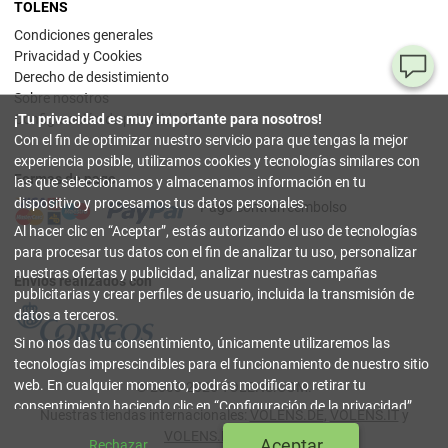
TOLENS
Condiciones generales
Privacidad y Cookies
¿T
Derecho de desistimiento
Sobre nosotros
al
Configuración de privacidad
¡Tu privacidad es muy importante para nosotros!
pr
Con el fin de optimizar nuestro servicio para que tengas la mejor
experiencia posible, utilizamos cookies y tecnologías similares con
Formas de pago
90
las que seleccionamos y almacenamos información en tu
80
dispositivo y procesamos tus datos personales.
Pago contrarreembolso
32
Al hacer clic en
Aceptar
, estás autorizando el uso de tecnologías
(lun
a
para procesar tus datos con el fin de analizar tu uso, personalizar
vier
nuestras ofertas y publicidad, analizar nuestras campañas
9-18
Envíos realizados con
hor
publicitarias y crear perfiles de usuario, incluida la transmisión de
datos a terceros.
in
Si no nos das tu consentimiento, únicamente utilizaremos las
tecnologías imprescindibles para el funcionamiento de nuestro sitio
Co
web. En cualquier momento, podrás modificar o retirar tu
© 2003-2026 TOLENS.COM.
Onl
consentimiento haciendo clic en
Configuración de la privacidad
.
Nuestras tiendas internacionales:
VOLENS.DE
,
VOLENS.IT
y
Puedes encontrar más información en nuestra
Política de
cerrar
VOLENS.PT
|
Índice
Aceptar
Rechazar
Privacidad y Cookies
.