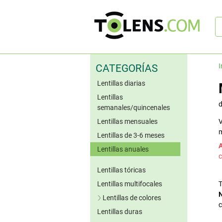
B
rá
I
CATEGORÍAS
Lentillas diarias
Lentillas
semanales/quincenales
Lentillas mensuales
V
m
Lentillas de 3-6 meses
Lentillas anuales
c
Lentillas tóricas
Lentillas multifocales
T
N
Lentillas de colores
c
Lentillas duras
Lentillas azules