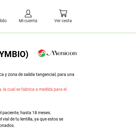
dido
Mi cuenta
Ver cesta
SYMBIO)
ica y zona de salida tangencial, para una
, la cual se fabrica a medida para el
l paciente, hasta 18 meses.
ial de tu lentilla, ya que estos se
ionados.