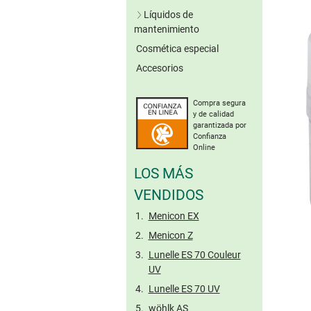
Lentillas verdes
Líquidos de
Lentillas grises
mantenimiento
Lentillas marrones
Cosmética especial
Soluciones únicas
Otros colores
Accesorios
Sistemas de peróxido
Sin conserv.
Lentillas tóricas de
Limpieza enzimática
colores
Compra segura
Solución salina
y de calidad
Gotas oculares
garantizada por
Confianza
Cuidado de lentillas
Online
rígidas
LOS MÁS
Tamaño viaje
VENDIDOS
Menicon EX
Menicon Z
Lunelle ES 70 Couleur
UV
Lunelle ES 70 UV
wöhlk AS