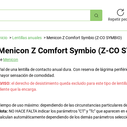
úsqueda
pida
Repetir pe
nicio
Lentillas anuales
Menicon Z Comfort Symbio (Z-CO SYMBIO)
Menicon Z Comfort Symbio (Z-CO 
de
Menicon
ial de una lentilla de contacto anual dura. Con reserva de lágrima perifér
ayor sensación de comodidad.
AVISO:
el derecho de desistimiento queda excluido para este tipo de lentilla
liente que la encarga.
iempo de uso máximo: dependiendo de las circunstancias particulares de
ota:
NO HACE FALTA indicar los parámetros "CT" y "Tc" que aparecen en el v
alculan automáticamente dependiendo de los demás parámetros selecc