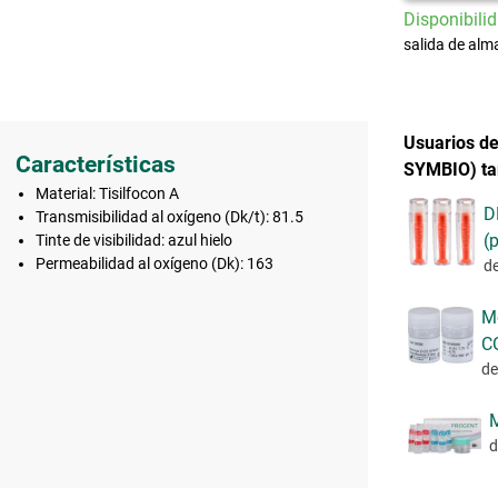
Disponibilid
salida de alm
Usuarios d
Características
SYMBIO) ta
Material: Tisilfocon A
D
Transmisibilidad al oxígeno (Dk/t): 81.5
(
Tinte de visibilidad: azul hielo
Permeabilidad al oxígeno (Dk): 163
d
M
C
de
M
d