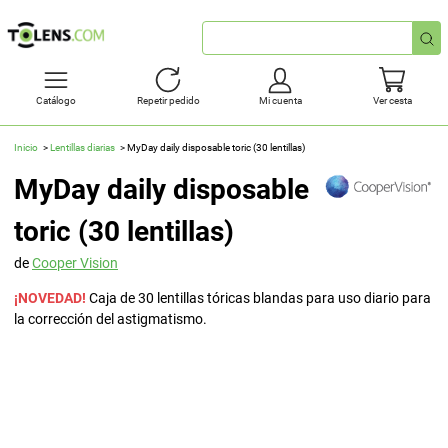
Búsqueda
rápida
Catálogo
Repetir pedido
Mi cuenta
Ver cesta
Inicio
Lentillas diarias
MyDay daily disposable toric (30 lentillas)
MyDay daily disposable
toric (30 lentillas)
de
Cooper Vision
¡NOVEDAD!
Caja de 30 lentillas tóricas blandas para uso diario para
la corrección del astigmatismo.