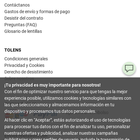
Contáctanos
Gastos de envío y formas de pago
Desistir del contrato
Preguntas (FAQ)
Glosario de lentillas
TOLENS
Condiciones generales
Privacidad y Cookies
¿T
Derecho de desistimiento
Sobre nosotros
al
Configuración de privacidad
¡Tu privacidad es muy importante para nosotros!
pr
Con el fin de optimizar nuestro servicio para que tengas la mejor
experiencia posible, utilizamos cookies y tecnologías similares con
Formas de pago
90
las que seleccionamos y almacenamos información en tu
80
dispositivo y procesamos tus datos personales.
Pago contrarreembolso
32
Al hacer clic en
Aceptar
, estás autorizando el uso de tecnologías
(lun
a
para procesar tus datos con el fin de analizar tu uso, personalizar
vier
nuestras ofertas y publicidad, analizar nuestras campañas
9-18
Envíos realizados con
hor
publicitarias y crear perfiles de usuario, incluida la transmisión de