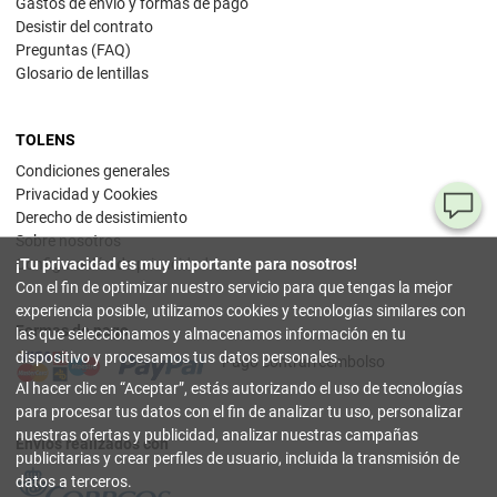
Gastos de envío y formas de pago
Desistir del contrato
Preguntas (FAQ)
Glosario de lentillas
TOLENS
Condiciones generales
Privacidad y Cookies
¿T
Derecho de desistimiento
Sobre nosotros
al
¡Tu privacidad es muy importante para nosotros!
Configuración de privacidad
pr
Con el fin de optimizar nuestro servicio para que tengas la mejor
experiencia posible, utilizamos cookies y tecnologías similares con
Formas de pago
90
las que seleccionamos y almacenamos información en tu
80
dispositivo y procesamos tus datos personales.
Pago contrarreembolso
32
Al hacer clic en
Aceptar
, estás autorizando el uso de tecnologías
(lun
a
para procesar tus datos con el fin de analizar tu uso, personalizar
vier
nuestras ofertas y publicidad, analizar nuestras campañas
9-18
Envíos realizados con
hor
publicitarias y crear perfiles de usuario, incluida la transmisión de
datos a terceros.