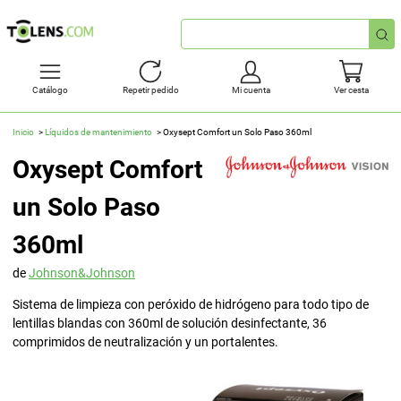
Búsqueda
rápida
Catálogo
Repetir pedido
Mi cuenta
Ver cesta
Inicio
Líquidos de mantenimiento
Oxysept Comfort un Solo Paso 360ml
Oxysept Comfort
un Solo Paso
360ml
de
Johnson&Johnson
Sistema de limpieza con peróxido de hidrógeno para todo tipo de
lentillas blandas con 360ml de solución desinfectante, 36
comprimidos de neutralización y un portalentes.