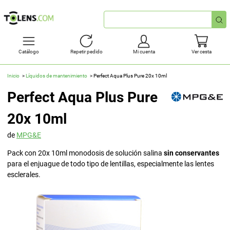
Búsqueda
rápida
Catálogo
Repetir pedido
Mi cuenta
Ver cesta
Inicio
Líquidos de mantenimiento
Perfect Aqua Plus Pure 20x 10ml
Perfect Aqua Plus Pure
20x 10ml
de
MPG&E
Pack con 20x 10ml monodosis de solución salina
sin conservantes
para el enjuague de todo tipo de lentillas, especialmente las lentes
esclerales.