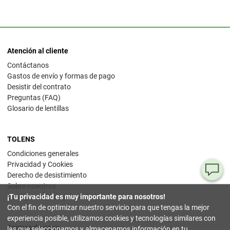
Atención al cliente
Contáctanos
Gastos de envío y formas de pago
Desistir del contrato
Preguntas (FAQ)
Glosario de lentillas
TOLENS
Condiciones generales
Privacidad y Cookies
¿T
Derecho de desistimiento
Sobre nosotros
al
Configuración de privacidad
¡Tu privacidad es muy importante para nosotros!
pr
Con el fin de optimizar nuestro servicio para que tengas la mejor
experiencia posible, utilizamos cookies y tecnologías similares con
Formas de pago
90
las que seleccionamos y almacenamos información en tu