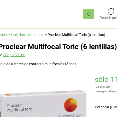
úsqueda
pida
Repetir pe
nicio
Lentillas mensuales
Proclear Multifocal Toric (6 lentillas)
Proclear Multifocal Toric (6 lentillas)
de
Cooper Vision
aja de 6 lentes de contacto multifocales tóricas.
sólo 1
IVA incluido.
Envío gratuito pa
Potencia (PW