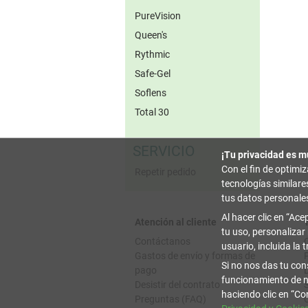
PureVision
Queen's
Rythmic
Safe-Gel
Soflens
Total 30
SERVICIO
¡Tu privacidad es m
Con el fin de optimi
Repetir pedido
tecnologías similar
tus datos personale
Al hacer clic en
Acep
Atención al cliente
tu uso, personalizar
Contáctanos
usuario, incluida la 
Gastos de envío y formas de
Si no nos das tu con
pago
funcionamiento de n
Desistir del contrato
haciendo clic en
Con
Preguntas (FAQ)