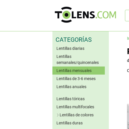
B
rá
I
CATEGORÍAS
Lentillas diarias
Lentillas
semanales/quincenales
Lentillas mensuales
C
Lentillas de 3-6 meses
Lentillas anuales
Lentillas tóricas
Lentillas multifocales
Lentillas de colores
Lentillas duras
Lentillas azules