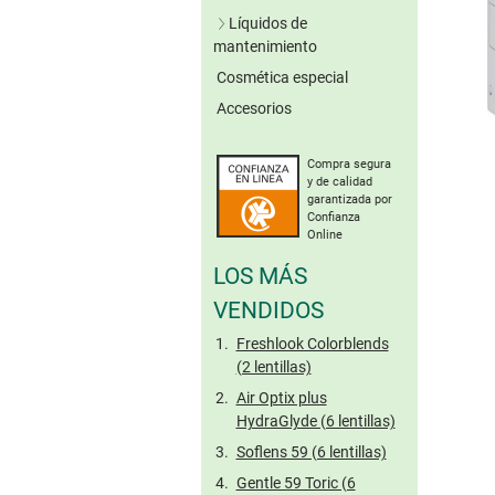
Lentillas verdes
Líquidos de
Lentillas grises
mantenimiento
Lentillas marrones
Cosmética especial
Soluciones únicas
Otros colores
Accesorios
Sistemas de peróxido
Sin conserv.
Lentillas tóricas de
Limpieza enzimática
colores
Compra segura
Solución salina
y de calidad
Gotas oculares
garantizada por
Confianza
Cuidado de lentillas
Online
rígidas
LOS MÁS
Tamaño viaje
VENDIDOS
Freshlook Colorblends
(2 lentillas)
Air Optix plus
HydraGlyde (6 lentillas)
Soflens 59 (6 lentillas)
Gentle 59 Toric (6