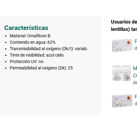
Usuarios de 
Características
lentillas) 
Material: Omafilcon B
P
Contenido en agua: 62%
d
Transmisibilidad al oxígeno (Dk/t): variab.
Tinte de visibilidad: azul cielo
Protección UV: no
M
Permeabilidad al oxígeno (Dk): 25
C
d
P
d