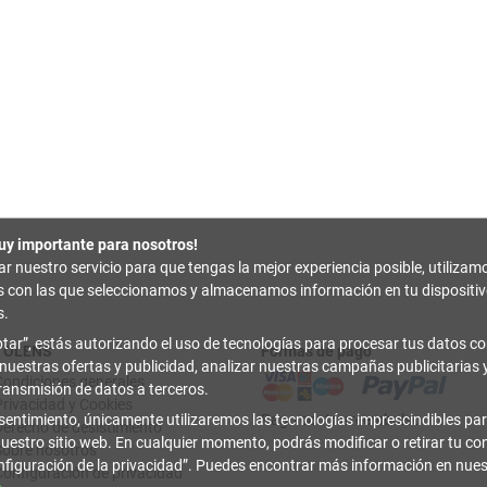
uy importante para nosotros!
zar nuestro servicio para que tengas la mejor experiencia posible, utilizam
es con las que seleccionamos y almacenamos información en tu disposit
s.
tar
, estás autorizando el uso de tecnologías para procesar tus datos con
TOLENS
Formas de pago
 nuestras ofertas y publicidad, analizar nuestras campañas publicitarias y
Condiciones generales
transmisión de datos a terceros.
Privacidad y Cookies
sentimiento, únicamente utilizaremos las tecnologías imprescindibles par
Pago contrarreembolso
Derecho de desistimiento
uestro sitio web. En cualquier momento, podrás modificar o retirar tu c
Sobre nosotros
figuración de la privacidad
. Puedes encontrar más información en nue
Configuración de privacidad