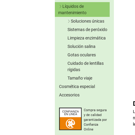
Lentillas verdes
Líquidos de
Lentillas grises
mantenimiento
Lentillas marrones
Soluciones únicas
Otros colores
Sistemas de peróxido
Sin conserv.
Lentillas tóricas de
Limpieza enzimática
colores
Solución salina
Gotas oculares
Cuidado de lentillas
rígidas
Tamaño viaje
Cosmética especial
Accesorios
Compra segura
L
y de calidad
n
garantizada por
l
Confianza
Online