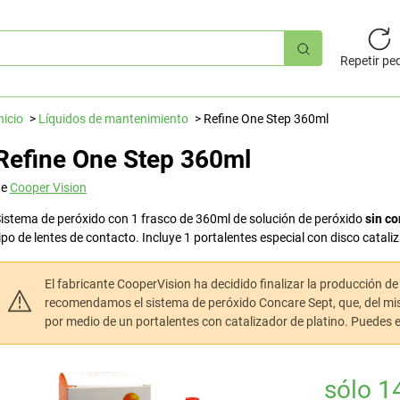
úsqueda
pida
Repetir pe
nicio
Líquidos de mantenimiento
Refine One Step 360ml
Refine One Step 360ml
de
Cooper Vision
istema de peróxido con 1 frasco de 360ml de solución de peróxido
sin c
ipo de lentes de contacto. Incluye 1 portalentes especial con disco catali
El fabricante CooperVision ha decidido finalizar la producción d
recomendamos el sistema de peróxido Concare Sept, que, del mis
por medio de un portalentes con catalizador de platino. Puedes
sólo 1