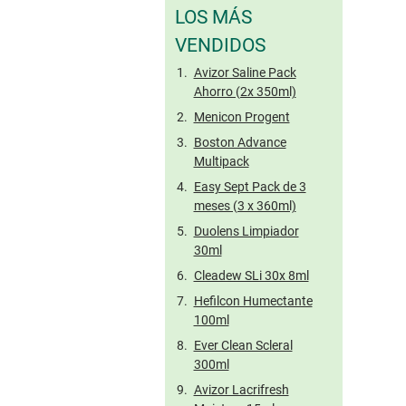
LOS MÁS
VENDIDOS
Avizor Saline Pack
Ahorro (2x 350ml)
Menicon Progent
Boston Advance
Multipack
Easy Sept Pack de 3
meses (3 x 360ml)
Duolens Limpiador
30ml
Cleadew SLi 30x 8ml
Hefilcon Humectante
100ml
Ever Clean Scleral
300ml
Avizor Lacrifresh