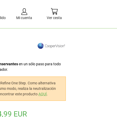
dido
Mi cuenta
Ver cesta
onservantes
en un sólo paso para todo
zador.
e Refine One Step. Como alternativa
mo modo, realiza la neutralización
 encontrar este producto
AQUÍ
.
4,99 EUR