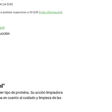
 41,64 EUR)
ra pedidos superiores a 35 EUR (
más información
).
ad:
ucción
l"
er tipo de proteína. Su acción limpiadora
a en cuanto al cuidado y limpieza de las