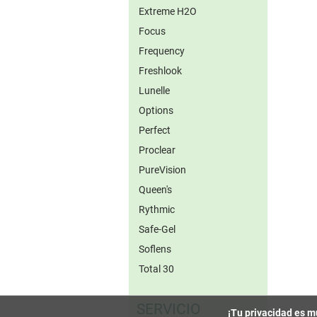
Extreme H2O
Focus
Frequency
Freshlook
Lunelle
Options
Perfect
Proclear
PureVision
Queen's
Rythmic
Safe-Gel
Soflens
Total 30
SERVICIO
¡Tu privacidad es m