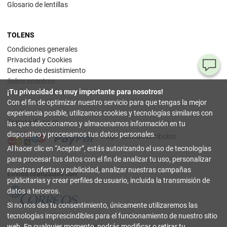
Glosario de lentillas
TOLENS
Condiciones generales
Privacidad y Cookies
¿T
Derecho de desistimiento
Sobre nosotros
al
¡Tu privacidad es muy importante para nosotros!
Configuración de privacidad
pr
Con el fin de optimizar nuestro servicio para que tengas la mejor
experiencia posible, utilizamos cookies y tecnologías similares con
Formas de pago
90
las que seleccionamos y almacenamos información en tu
80
dispositivo y procesamos tus datos personales.
Pago contrarreembolso
32
Al hacer clic en
Aceptar
, estás autorizando el uso de tecnologías
(lun
a
para procesar tus datos con el fin de analizar tu uso, personalizar
vier
nuestras ofertas y publicidad, analizar nuestras campañas
9-18
Envíos realizados con
hor
publicitarias y crear perfiles de usuario, incluida la transmisión de
datos a terceros.
in
Si no nos das tu consentimiento, únicamente utilizaremos las
tecnologías imprescindibles para el funcionamiento de nuestro sitio
Co
web. En cualquier momento, podrás modificar o retirar tu