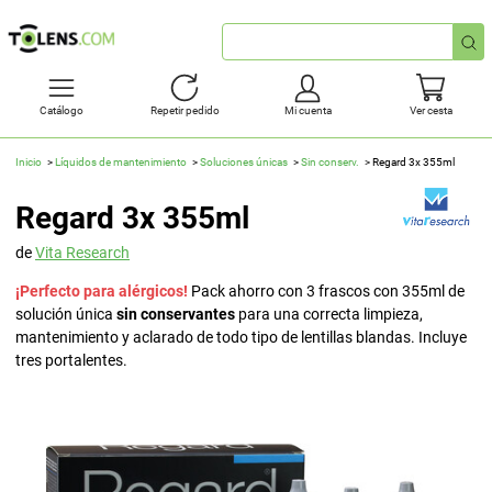
Búsqueda
rápida
Catálogo
Repetir pedido
Mi cuenta
Ver cesta
Inicio
Líquidos de mantenimiento
Soluciones únicas
Sin conserv.
Regard 3x 355ml
Regard 3x 355ml
de
Vita Research
¡Perfecto para alérgicos!
Pack ahorro con 3 frascos con 355ml de
solución única
sin conservantes
para una correcta limpieza,
mantenimiento y aclarado de todo tipo de lentillas blandas. Incluye
tres portalentes.