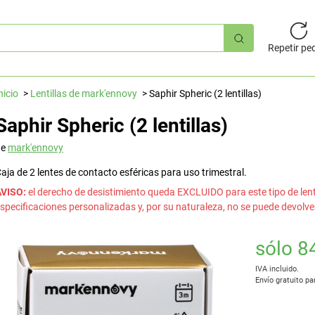
úsqueda
pida
Repetir pe
nicio
Lentillas de mark'ennovy
Saphir Spheric (2 lentillas)
Saphir Spheric (2 lentillas)
de
mark'ennovy
aja de 2 lentes de contacto esféricas para uso trimestral.
AVISO:
el derecho de desistimiento queda EXCLUIDO para este tipo de lentil
specificaciones personalizadas y, por su naturaleza, no se puede devolve
sólo 8
IVA incluido.
Envío gratuito pa