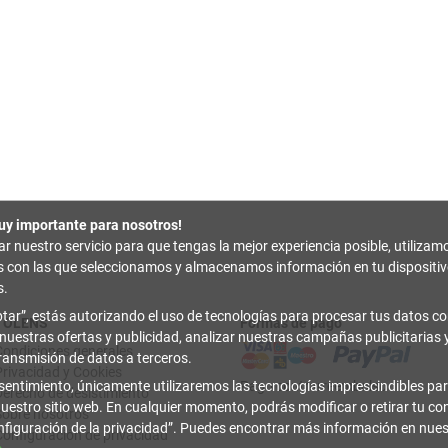
uy importante para nosotros!
zar nuestro servicio para que tengas la mejor experiencia posible, utilizam
es con las que seleccionamos y almacenamos información en tu disposit
s.
tar
, estás autorizando el uso de tecnologías para procesar tus datos con
TOLENS
Formas de pago
 nuestras ofertas y publicidad, analizar nuestras campañas publicitarias y
Condiciones generales
transmisión de datos a terceros.
Privacidad y Cookies
sentimiento, únicamente utilizaremos las tecnologías imprescindibles par
Pago contrarreembolso
Derecho de desistimiento
uestro sitio web. En cualquier momento, podrás modificar o retirar tu c
Sobre nosotros
figuración de la privacidad
. Puedes encontrar más información en nue
Configuración de privacidad