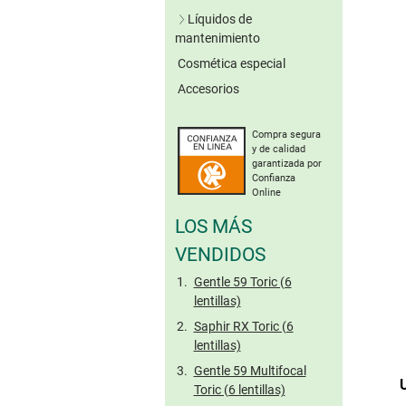
Lentillas verdes
Líquidos de
Lentillas grises
mantenimiento
Lentillas marrones
Cosmética especial
Soluciones únicas
Otros colores
Accesorios
Sistemas de peróxido
Sin conserv.
Lentillas tóricas de
Limpieza enzimática
colores
Compra segura
Solución salina
y de calidad
Gotas oculares
garantizada por
Confianza
Cuidado de lentillas
Online
rígidas
LOS MÁS
Tamaño viaje
VENDIDOS
Gentle 59 Toric (6
lentillas)
Saphir RX Toric (6
lentillas)
Gentle 59 Multifocal
Toric (6 lentillas)