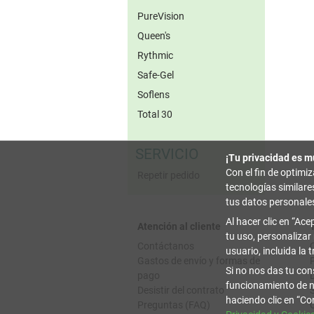
PureVision
Queen's
Rythmic
Safe-Gel
Soflens
Total 30
SERVICIO
¡Tu privacidad es m
Con el fin de optimi
Repetir pedido
tecnologías similar
tus datos personale
Al hacer clic en
Acep
Atención al cliente
tu uso, personalizar
Contáctanos
usuario, incluida la 
Gastos de envío y formas de
Si no nos das tu con
pago
funcionamiento de n
Desistir del contrato
haciendo clic en
Con
Preguntas (FAQ)