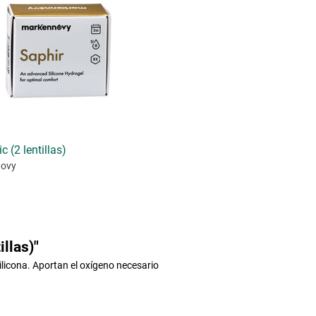
c (2 lentillas)
novy
llas)"
ilicona. Aportan el oxígeno necesario