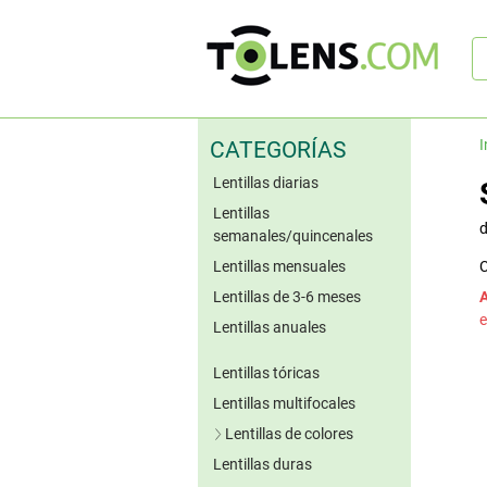
B
rá
I
CATEGORÍAS
Lentillas diarias
Lentillas
semanales/quincenales
Lentillas mensuales
C
Lentillas de 3-6 meses
e
Lentillas anuales
Lentillas tóricas
Lentillas multifocales
Lentillas de colores
Lentillas duras
Lentillas azules