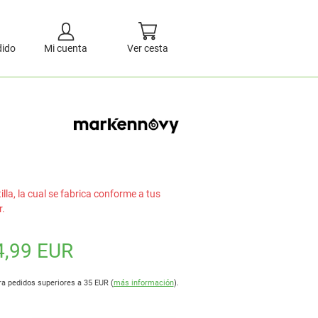
dido
Mi cuenta
Ver cesta
la, la cual se fabrica conforme a tus
r.
4,99 EUR
ra pedidos superiores a 35 EUR (
más información
).