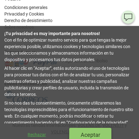
Condiciones generales
Privacidad y Cookies
¿T
Derecho de desistimiento
Sobre nosotros
al
Configuración de privacidad
¡Tu privacidad es muy importante para nosotros!
pr
Con el fin de optimizar nuestro servicio para que tengas la mejor
experiencia posible, utilizamos cookies y tecnologías similares con
Formas de pago
90
las que seleccionamos y almacenamos información en tu
80
dispositivo y procesamos tus datos personales.
Pago contrarreembolso
32
Al hacer clic en
Aceptar
, estás autorizando el uso de tecnologías
(lun
a
para procesar tus datos con el fin de analizar tu uso, personalizar
vier
nuestras ofertas y publicidad, analizar nuestras campañas
9-18
Envíos realizados con
hor
publicitarias y crear perfiles de usuario, incluida la transmisión de
datos a terceros.
in
Si no nos das tu consentimiento, únicamente utilizaremos las
tecnologías imprescindibles para el funcionamiento de nuestro sitio
Co
web. En cualquier momento, podrás modificar o retirar tu
© 2003-2026 TOLENS.COM.
Onl
consentimiento haciendo clic en
Configuración de la privacidad
.
Nuestras tiendas internacionales:
VOLENS.DE
,
VOLENS.IT
y
Puedes encontrar más información en nuestra
Política de
cerrar
VOLENS.PT
|
Índice
Aceptar
Rechazar
Privacidad y Cookies
.