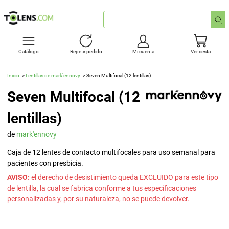
Búsqueda
rápida
Catálogo
Repetir pedido
Mi cuenta
Ver cesta
Inicio
Lentillas de mark'ennovy
Seven Multifocal (12 lentillas)
Seven Multifocal (12
lentillas)
de
mark'ennovy
Caja de 12 lentes de contacto multifocales para uso semanal para
pacientes con presbicia.
AVISO:
el derecho de desistimiento queda EXCLUIDO para este tipo
de lentilla, la cual se fabrica conforme a tus especificaciones
personalizadas y, por su naturaleza, no se puede devolver.