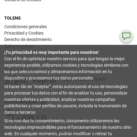
TOLENS
Condiciones generales
Privacidad y Cookies
¿T
Derecho de desistimiento
Sobre nosotros
al
Configuración de privacidad
¡Tu privacidad es muy importante para nosotros!
pr
Con el fin de optimizar nuestro servicio para que tengas la mejor
experiencia posible, utilizamos cookies y tecnologías similares con
Formas de pago
90
las que seleccionamos y almacenamos información en tu
80
dispositivo y procesamos tus datos personales.
Pago contrarreembolso
32
Al hacer clic en
Aceptar
, estás autorizando el uso de tecnologías
(lun
a
para procesar tus datos con el fin de analizar tu uso, personalizar
vier
nuestras ofertas y publicidad, analizar nuestras campañas
9-18
Envíos realizados con
hor
publicitarias y crear perfiles de usuario, incluida la transmisión de
datos a terceros.
in
Si no nos das tu consentimiento, únicamente utilizaremos las
tecnologías imprescindibles para el funcionamiento de nuestro sitio
Co
web. En cualquier momento, podrás modificar o retirar tu
© 2003-2026 TOLENS.COM.